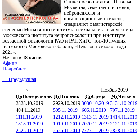
Спикер мероприятия – Наталья
Моськина, семейный психолог,
нейропсихолог и
организационный психолог,
специалист с магистерской
степенью Московского института психоанализа, выпускница
Московского института нейропсихологии при Институте
возрастной физиологии РАО и РАНХиГС, топ-10 лучших
психологов Московской области, «Педагог-психолог года –
2021».
Начало в
18 часов
.
Афиша
Подробнее
← Предыдущая
<
Ноябрь 2019
Пн
Понедельник
Вт
Вторник
Ср
Среда
Чт
Четверг
28
28.10.2019
29
29.10.2019
30
30.10.2019
31
31.10.2019
4
04.11.2019
5
05.11.2019
6
06.11.2019
7
07.11.2019
11
11.11.2019
12
12.11.2019
13
13.11.2019
14
14.11.2019
18
18.11.2019
19
19.11.2019
20
20.11.2019
21
21.11.2019
25
25.11.2019
26
26.11.2019
27
27.11.2019
28
28.11.2019