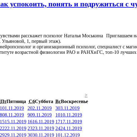
как успокоить, понять и подружиться с 
Приглашаем на
. Ульяновой, 1, первый этаж).
нейропсихолог и организационный психолог, специалист с маги
итуте возрастной физиологии РАО и РАНХиГС, топ-10 лучших п
>
Пт
Пятница
Сб
Суббота
Вс
Воскресенье
1
01.11.2019
2
02.11.2019
3
03.11.2019
8
08.11.2019
9
09.11.2019
10
10.11.2019
15
15.11.2019
16
16.11.2019
17
17.11.2019
22
22.11.2019
23
23.11.2019
24
24.11.2019
29
29.11.2019
30
30.11.2019
1
01.12.2019