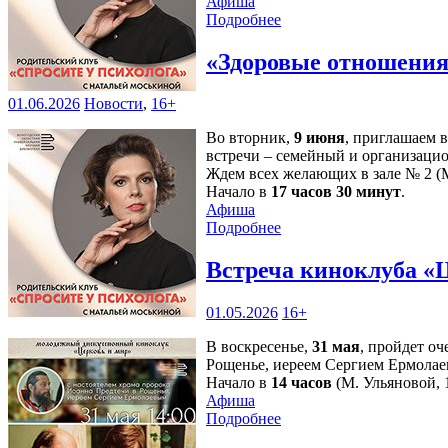
Афиша
Подробнее
«Здоровые отношения»
01.06.2026
Новости
,
16+
Во вторник,
9 июня
, приглашаем 
встречи – семейный и организаци
Ждем всех желающих в зале № 2 (М
Начало в
17 часов 30 минут
.
Афиша
Подробнее
Встреча киноклуба «
01.05.2026
16+
В воскресенье,
31 мая
, пройдет о
Рощенье, иереем Сергием Ермолае
Начало в
14 часов
(М. Ульяновой, 1
Афиша
Подробнее