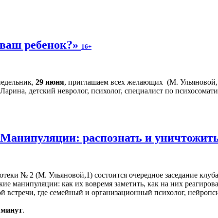
 ваш ребенок?»
16+
недельник,
29 июня
, приглашаем всех желающих (М. Ульяновой, 1
арина, детский невролог, психолог, специалист по психосомати
«Манипуляции: распознать и уничтожит
иотеки № 2 (М. Ульяновой,1) состоится очередное заседание клуб
кие манипуляции: как их вовремя заметить, как на них реагиров
 встречи, где семейный и организационный психолог, нейропси
0 минут
.