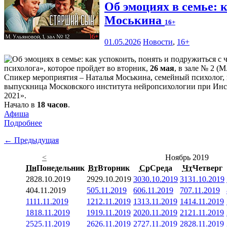
Об эмоциях в семье: 
Моськина
16+
01.05.2026
Новости
,
16+
психолога», которое пройдет во вторник,
26 мая
, в зале № 2 (М
Спикер мероприятия – Наталья Моськина, семейный психолог, 
выпускница Московского института нейропсихологии при Инст
2021».
Начало в
18 часов
.
Афиша
Подробнее
← Предыдущая
<
Ноябрь 2019
Пн
Понедельник
Вт
Вторник
Ср
Среда
Чт
Четверг
28
28.10.2019
29
29.10.2019
30
30.10.2019
31
31.10.2019
4
04.11.2019
5
05.11.2019
6
06.11.2019
7
07.11.2019
11
11.11.2019
12
12.11.2019
13
13.11.2019
14
14.11.2019
18
18.11.2019
19
19.11.2019
20
20.11.2019
21
21.11.2019
25
25.11.2019
26
26.11.2019
27
27.11.2019
28
28.11.2019