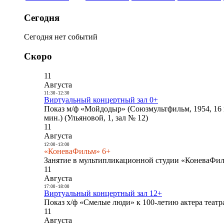
Сегодня
Сегодня нет событий
Скоро
11
Августа
11:30
-
12:30
Виртуальный концертный зал 0+
Показ м/ф «Мойдодыр» (Союзмультфильм, 1954, 16 
мин.) (Ульяновой, 1, зал № 12)
11
Августа
12:00
-
13:00
«КоневаФильм» 6+
Занятие в мультипликационной студии «КоневаФиль
11
Августа
17:00
-
18:00
Виртуальный концертный зал 12+
Показ х/ф «Смелые люди» к 100-летию актера театра
11
Августа