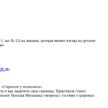
, зал № 12) на лекцию, которая меняет взгляд на детские
ке.
ь»
16+
а «Спросите у психолога».
ать и как защитить свои границы. Практикум станет
холог Наталья Моськина говорила с гостями о здоровых