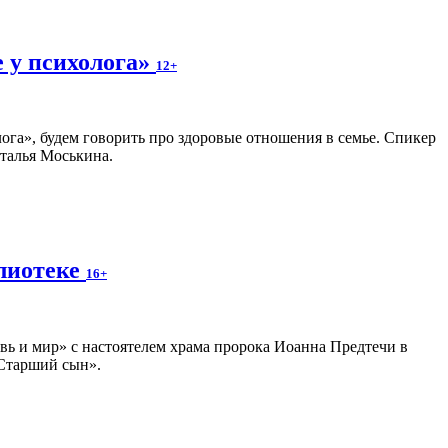
е у психолога»
12+
ога», будем говорить про здоровые отношения в семье. Спикер
талья Моськина.
блиотеке
16+
вь и мир» с настоятелем храма пророка Иоанна Предтечи в
«Старший сын».