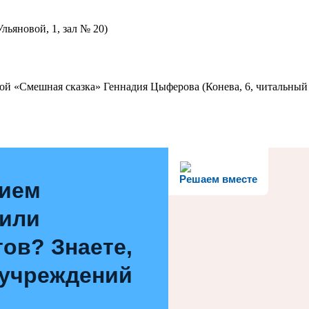
льяновой, 1, зал № 20)
ой «Смешная сказка» Геннадия Цыферова (Конева, 6, читальный 
Решаем вместе
нием
 или
ов? Знаете,
 учреждений