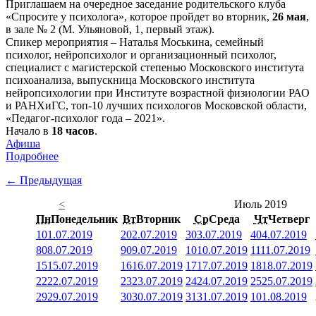
Приглашаем на очередное заседание родительского клуба
«Спросите у психолога», которое пройдет во вторник,
26 мая
,
в зале № 2 (М. Ульяновой, 1, первый этаж).
Спикер мероприятия – Наталья Моськина, семейный
психолог, нейропсихолог и организационный психолог,
специалист с магистерской степенью Московского института
психоанализа, выпускница Московского института
нейропсихологии при Институте возрастной физиологии РАО
и РАНХиГС, топ-10 лучших психологов Московской области,
«Педагог-психолог года – 2021».
Начало в
18 часов
.
Афиша
Подробнее
← Предыдущая
<
Июль 2019
Пн
Понедельник
Вт
Вторник
Ср
Среда
Чт
Четверг
1
01.07.2019
2
02.07.2019
3
03.07.2019
4
04.07.2019
8
08.07.2019
9
09.07.2019
10
10.07.2019
11
11.07.2019
15
15.07.2019
16
16.07.2019
17
17.07.2019
18
18.07.2019
22
22.07.2019
23
23.07.2019
24
24.07.2019
25
25.07.2019
29
29.07.2019
30
30.07.2019
31
31.07.2019
1
01.08.2019