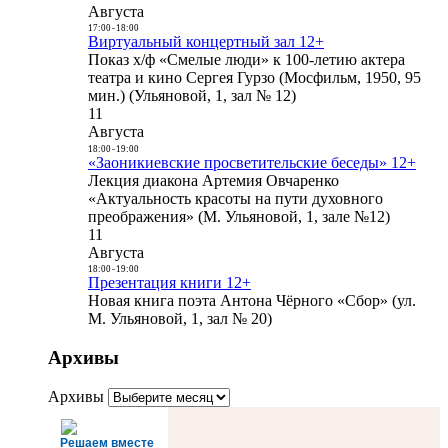
Августа
17:00
-
18:00
Виртуальный концертный зал 12+
Показ х/ф «Смелые люди» к 100-летию актера
театра и кино Сергея Гурзо (Мосфильм, 1950, 95
мин.) (Ульяновой, 1, зал № 12)
11
Августа
18:00
-
19:00
«Заоникиевские просветительские беседы» 12+
Лекция диакона Артемия Овчаренко
«Актуальность красоты на пути духовного
преображения» (М. Ульяновой, 1, зале №12)
11
Августа
18:00
-
19:00
Презентация книги 12+
Новая книга поэта Антона Чёрного «Сбор» (ул.
М. Ульяновой, 1, зал № 20)
Архивы
Архивы
Решаем вместе