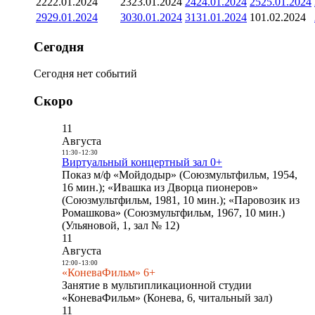
22
22.01.2024
23
23.01.2024
24
24.01.2024
25
25.01.2024
29
29.01.2024
30
30.01.2024
31
31.01.2024
1
01.02.2024
Сегодня
Сегодня нет событий
Скоро
11
Августа
11:30
-
12:30
Виртуальный концертный зал 0+
Показ м/ф «Мойдодыр» (Союзмультфильм, 1954,
16 мин.); «Ивашка из Дворца пионеров»
(Союзмультфильм, 1981, 10 мин.); «Паровозик из
Ромашкова» (Союзмультфильм, 1967, 10 мин.)
(Ульяновой, 1, зал № 12)
11
Августа
12:00
-
13:00
«КоневаФильм» 6+
Занятие в мультипликационной студии
«КоневаФильм» (Конева, 6, читальный зал)
11