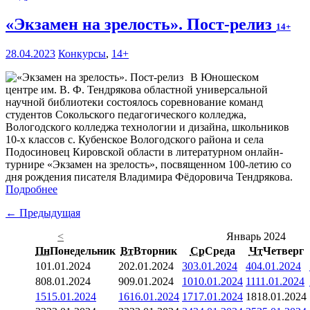
«Экзамен на зрелость». Пост-релиз
14+
28.04.2023
Конкурсы
,
14+
В Юношеском
центре им. В. Ф. Тендрякова областной универсальной
научной библиотеки состоялось соревнование команд
студентов Сокольского педагогического колледжа,
Вологодского колледжа технологии и дизайна, школьников
10-х классов с. Кубенское Вологодского района и села
Подосиновец Кировской области в литературном онлайн-
турнире «Экзамен на зрелость», посвященном 100-летию со
дня рождения писателя Владимира Фёдоровича Тендрякова.
Подробнее
← Предыдущая
<
Январь 2024
Пн
Понедельник
Вт
Вторник
Ср
Среда
Чт
Четверг
1
01.01.2024
2
02.01.2024
3
03.01.2024
4
04.01.2024
8
08.01.2024
9
09.01.2024
10
10.01.2024
11
11.01.2024
15
15.01.2024
16
16.01.2024
17
17.01.2024
18
18.01.2024