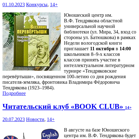
01.10.2023
Конкурсы
,
14+
Юношеский центр им.
В.Ф. Тендрякова областной
универсальной научной
библиотеки (ул. Мира, 34, вход со
стороны ул. Батюшкова) в рамках
Недели вологодской книги
приглашает
11 октября
в
14:00
школьников 8–9-х классов
классов принять участие в
интеллектуальном литературном
турнире «Тендряковские
перевёртыши», посвященном 100-летию со дня рождения
писателя-земляка, фронтовика Владимира Фёдоровича
Тендрякова (1923–1984).
Подробнее
Читательский клуб «BOOK CLUB»
14+
20.07.2023
Новости
,
14+
В августе на базе Юношеского
центра им. В.Ф. Тендрякова будет