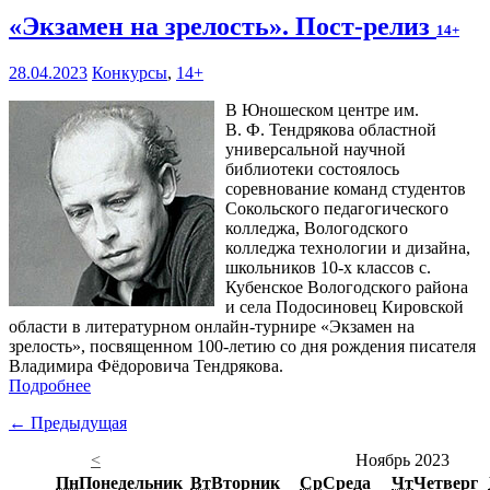
«Экзамен на зрелость». Пост-релиз
14+
28.04.2023
Конкурсы
,
14+
В Юношеском центре им.
В. Ф. Тендрякова областной
универсальной научной
библиотеки состоялось
соревнование команд студентов
Сокольского педагогического
колледжа, Вологодского
колледжа технологии и дизайна,
школьников 10-х классов с.
Кубенское Вологодского района
и села Подосиновец Кировской
области в литературном онлайн-турнире «Экзамен на
зрелость», посвященном 100-летию со дня рождения писателя
Владимира Фёдоровича Тендрякова.
Подробнее
← Предыдущая
<
Ноябрь 2023
Пн
Понедельник
Вт
Вторник
Ср
Среда
Чт
Четверг