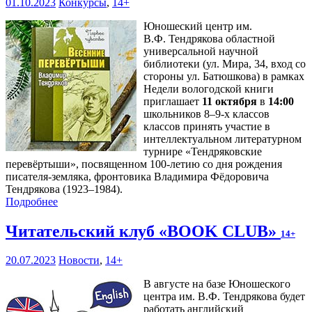
01.10.2023
Конкурсы
,
14+
Юношеский центр им.
В.Ф. Тендрякова областной
универсальной научной
библиотеки (ул. Мира, 34, вход со
стороны ул. Батюшкова) в рамках
Недели вологодской книги
приглашает
11 октября
в
14:00
школьников 8–9-х классов
классов принять участие в
интеллектуальном литературном
турнире «Тендряковские
перевёртыши», посвященном 100-летию со дня рождения
писателя-земляка, фронтовика Владимира Фёдоровича
Тендрякова (1923–1984).
Подробнее
Читательский клуб «BOOK CLUB»
14+
20.07.2023
Новости
,
14+
В августе на базе Юношеского
центра им. В.Ф. Тендрякова будет
работать английский