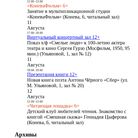
12:00
-
13:00
«КоневаФильм» 6+
Занятие в мультипликационной студии
«КоневаФильм» (Конева, 6, читальный зал)
11
Августа
17:00
-
18:00
Виртуальный концертный зал 12+
Показ х/ф «Смелые люди» к 100-летию актера
театра и кино Сергея Гурзо (Мосфильм, 1950, 95
мин.) (Ульяновой, 1, зал № 12)
11
Августа
18:00
-
19:00
Презентация книги 12+
Новая книга поэта Антона Чёрного «Сбор» (ул.
М. Ульяновой, 1, зал № 20)
12
Августа
12:00
-
13:00
«Читающая лошадка» 6+
Детский клуб любителей чтения. Знакомство с
книгой «Смешная сказка» Геннадия Цыферова
(Конева, 6, читальный зал)
Архивы