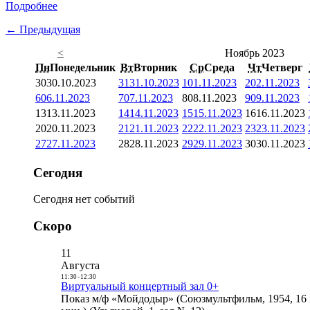
Подробнее
← Предыдущая
<
Ноябрь 2023
Пн
Понедельник
Вт
Вторник
Ср
Среда
Чт
Четверг
30
30.10.2023
31
31.10.2023
1
01.11.2023
2
02.11.2023
6
06.11.2023
7
07.11.2023
8
08.11.2023
9
09.11.2023
13
13.11.2023
14
14.11.2023
15
15.11.2023
16
16.11.2023
20
20.11.2023
21
21.11.2023
22
22.11.2023
23
23.11.2023
27
27.11.2023
28
28.11.2023
29
29.11.2023
30
30.11.2023
Сегодня
Сегодня нет событий
Скоро
11
Августа
11:30
-
12:30
Виртуальный концертный зал 0+
Показ м/ф «Мойдодыр» (Союзмультфильм, 1954, 16 