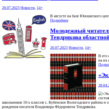
20.07.2023
Новости
,
14+
В августе на базе Юношеского цен
Подробнее
Молодежный читатель
Тендрякова областно
20.07.2023
Новости
,
14+
В его
на их
Подро
«Эк
28.04.
состо
школьников 10-х классов с. Кубенское Вологодского района и
рождения писателя Владимира Фёдоровича Тендрякова.