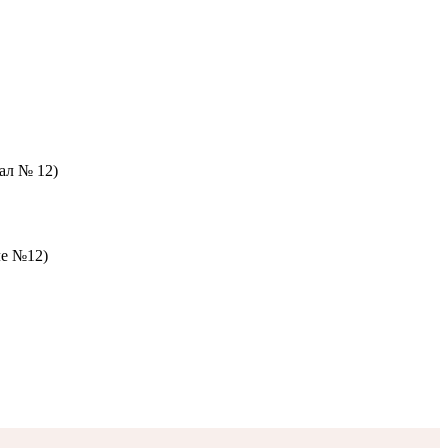
зал № 12)
ле №12)