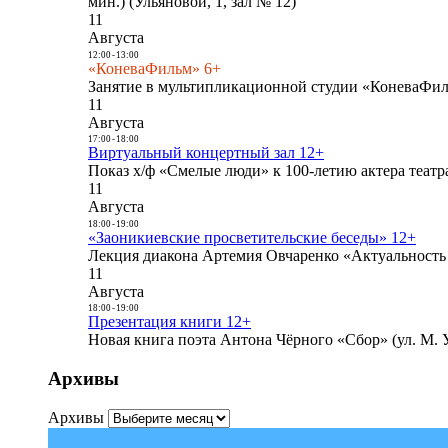
мин.) (Ульяновой, 1, зал № 12)
11
Августа
12:00
-
13:00
«КоневаФильм» 6+
Занятие в мультипликационной студии «КоневаФиль
11
Августа
17:00
-
18:00
Виртуальный концертный зал 12+
Показ х/ф «Смелые люди» к 100-летию актера театра
11
Августа
18:00
-
19:00
«Заоникиевские просветительские беседы» 12+
Лекция диакона Артемия Овчаренко «Актуальность 
11
Августа
18:00
-
19:00
Презентация книги 12+
Новая книга поэта Антона Чёрного «Сбор» (ул. М. У
Архивы
Архивы