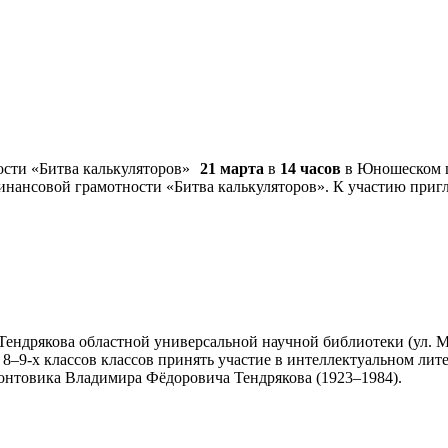
21 марта
в
14 часов
в Юношеском ц
инансовой грамотности «Битва калькуляторов». К участию пригл
ендрякова областной универсальной научной библиотеки (ул. Ми
8–9-х классов классов принять участие в интеллектуальном ли
онтовика Владимира Фёдоровича Тендрякова (1923–1984).