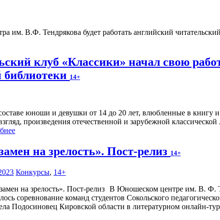
тра им. В.Ф. Тендрякова будет работать английский читательс
ский клуб «Классики» начал свою работ
й библиотеки
14+
 составе юноши и девушки от 14 до 20 лет, влюбленные в книгу 
 взгляд, произведения отечественной и зарубежной классической
бнее
замен на зрелость». Пост-релиз
14+
2023
Конкурсы
,
14+
В Юношеском центре им. В. Ф. 
ялось соревнование команд студентов Сокольского педагогическо
 села Подосиновец Кировской области в литературном онлайн-ту