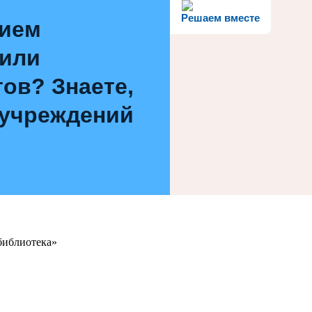
Решаем вместе
нием
 или
ов? Знаете,
 учреждений
библиотека»