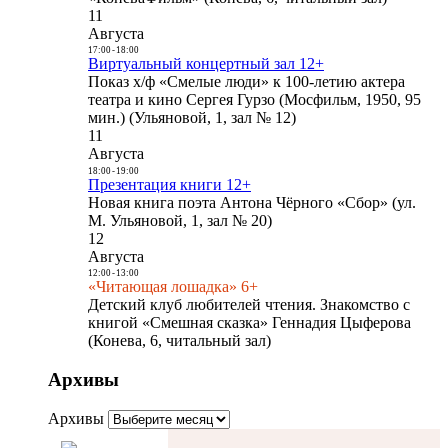
11
Августа
17:00
-
18:00
Виртуальный концертный зал 12+
Показ х/ф «Смелые люди» к 100-летию актера
театра и кино Сергея Гурзо (Мосфильм, 1950, 95
мин.) (Ульяновой, 1, зал № 12)
11
Августа
18:00
-
19:00
Презентация книги 12+
Новая книга поэта Антона Чёрного «Сбор» (ул.
М. Ульяновой, 1, зал № 20)
12
Августа
12:00
-
13:00
«Читающая лошадка» 6+
Детский клуб любителей чтения. Знакомство с
книгой «Смешная сказка» Геннадия Цыферова
(Конева, 6, читальный зал)
Архивы
Архивы