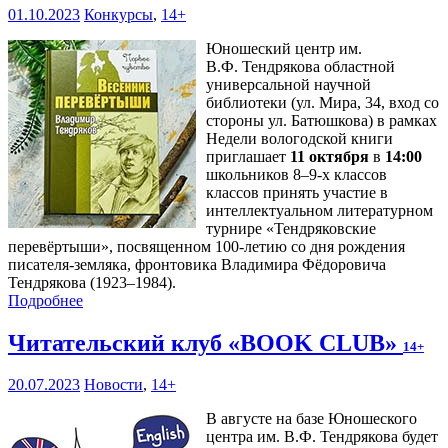
01.10.2023
Конкурсы
,
14+
Юношеский центр им.
В.Ф. Тендрякова областной
универсальной научной
библиотеки (ул. Мира, 34, вход со
стороны ул. Батюшкова) в рамках
Недели вологодской книги
приглашает
11 октября
в
14:00
школьников 8–9-х классов
классов принять участие в
интеллектуальном литературном
турнире «Тендряковские
перевёртыши», посвященном 100-летию со дня рождения
писателя-земляка, фронтовика Владимира Фёдоровича
Тендрякова (1923–1984).
Подробнее
Читательский клуб «BOOK CLUB»
14+
20.07.2023
Новости
,
14+
В августе на базе Юношеского
центра им. В.Ф. Тендрякова будет