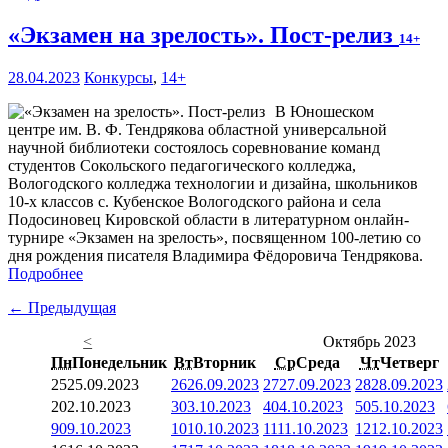
«Экзамен на зрелость». Пост-релиз
14+
28.04.2023
Конкурсы
,
14+
В Юношеском
центре им. В. Ф. Тендрякова областной универсальной
научной библиотеки состоялось соревнование команд
студентов Сокольского педагогического колледжа,
Вологодского колледжа технологии и дизайна, школьников
10-х классов с. Кубенское Вологодского района и села
Подосиновец Кировской области в литературном онлайн-
турнире «Экзамен на зрелость», посвященном 100-летию со
дня рождения писателя Владимира Фёдоровича Тендрякова.
Подробнее
← Предыдущая
<
Октябрь 2023
Пн
Понедельник
Вт
Вторник
Ср
Среда
Чт
Четверг
25
25.09.2023
26
26.09.2023
27
27.09.2023
28
28.09.2023
2
02.10.2023
3
03.10.2023
4
04.10.2023
5
05.10.2023
9
09.10.2023
10
10.10.2023
11
11.10.2023
12
12.10.2023