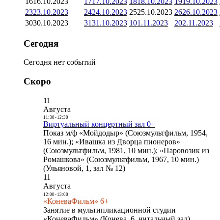
16
16.10.2023
17
17.10.2023
18
18.10.2023
19
19.10.2023
23
23.10.2023
24
24.10.2023
25
25.10.2023
26
26.10.2023
30
30.10.2023
31
31.10.2023
1
01.11.2023
2
02.11.2023
Сегодня
Сегодня нет событий
Скоро
11
Августа
11:30
-
12:30
Виртуальный концертный зал 0+
Показ м/ф «Мойдодыр» (Союзмультфильм, 1954,
16 мин.); «Ивашка из Дворца пионеров»
(Союзмультфильм, 1981, 10 мин.); «Паровозик из
Ромашкова» (Союзмультфильм, 1967, 10 мин.)
(Ульяновой, 1, зал № 12)
11
Августа
12:00
-
13:00
«КоневаФильм» 6+
Занятие в мультипликационной студии
«КоневаФильм» (Конева, 6, читальный зал)