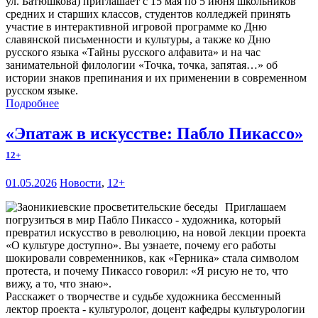
ул. Батюшкова) приглашает с 15 мая по 5 июня школьников
средних и старших классов, студентов колледжей принять
участие в интерактивной игровой программе ко Дню
славянской письменности и культуры, а также ко Дню
русского языка «Тайны русского алфавита» и на час
занимательной филологии «Точка, точка, запятая…» об
истории знаков препинания и их применении в современном
русском языке.
Подробнее
«Эпатаж в искусстве: Пабло Пикассо»
12+
01.05.2026
Новости
,
12+
Приглашаем
погрузиться в мир Пабло Пикассо - художника, который
превратил искусство в революцию, на новой лекции проекта
«О культуре доступно». Вы узнаете, почему его работы
шокировали современников, как «Герника» стала символом
протеста, и почему Пикассо говорил: «Я рисую не то, что
вижу, а то, что знаю».
Расскажет о творчестве и судьбе художника бессменный
лектор проекта - культуролог, доцент кафедры культурологии