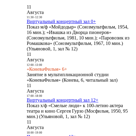
11
Августа
11:30
-
12:30
Виртуальный концертный зал 0+
Показ м/ф «Мойдодыр» (Союзмультфильм, 1954,
16 мин.); «Ивашка из Дворца пионеров»
(Союзмультфильм, 1981, 10 мин.); «Паровозик из
Ромашкова» (Союзмультфильм, 1967, 10 мин.)
(Ульяновой, 1, зал № 12)
11
Августа
12:00
-
13:00
«КоневаФильм» 6+
Занятие в мультипликационной студии
«КоневаФильм» (Конева, 6, читальный зал)
11
Августа
17:00
-
18:00
Виртуальный концертный зал 12+
Показ х/ф «Смелые люди» к 100-летию актера
театра и кино Сергея Гурзо (Мосфильм, 1950, 95
мин.) (Ульяновой, 1, зал № 12)
11
Августа
18:00
-
19:00