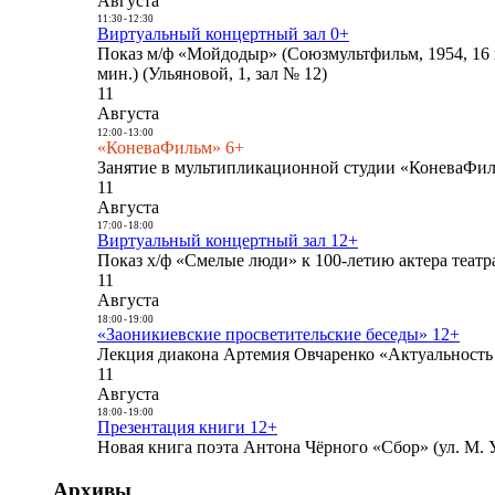
Августа
11:30
-
12:30
Виртуальный концертный зал 0+
Показ м/ф «Мойдодыр» (Союзмультфильм, 1954, 16 
мин.) (Ульяновой, 1, зал № 12)
11
Августа
12:00
-
13:00
«КоневаФильм» 6+
Занятие в мультипликационной студии «КоневаФиль
11
Августа
17:00
-
18:00
Виртуальный концертный зал 12+
Показ х/ф «Смелые люди» к 100-летию актера театра
11
Августа
18:00
-
19:00
«Заоникиевские просветительские беседы» 12+
Лекция диакона Артемия Овчаренко «Актуальность 
11
Августа
18:00
-
19:00
Презентация книги 12+
Новая книга поэта Антона Чёрного «Сбор» (ул. М. У
Архивы