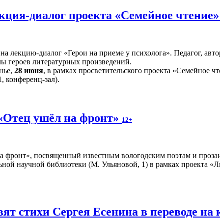
лекция-диалог проекта «Семейное чтение
 на лекцию-диалог «Герои на приеме у психолога». Педагог, а
лы героев литературных произведений.
нье,
28 июня
, в рамках просветительского проекта «Семейное чт
, конференц-зал).
«Отец ушёл на фронт»
12+
а фронт», посвященный известным вологодским поэтам и прозаи
ной научной библиотеки (М. Ульяновой, 1) в рамках проекта «Л
вят стихи Сергея Есенина в переводе н