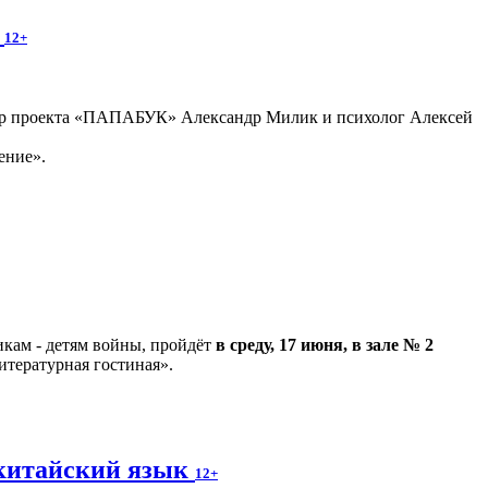
»
12+
втор проекта «ПАПАБУК» Александр Милик и психолог Алексей
ение».
кам - детям войны, пройдёт
в среду, 17 июня, в зале № 2
итературная гостиная».
а китайский язык
12+