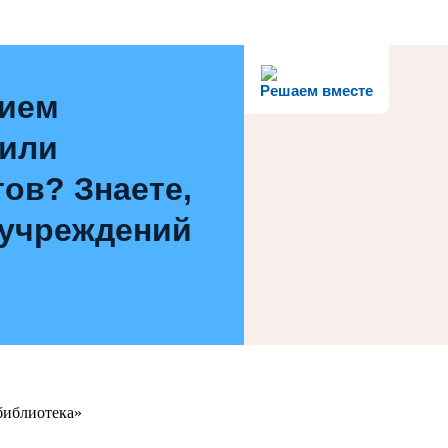
Решаем вместе
нием
 или
ов? Знаете,
 учреждений
библиотека»