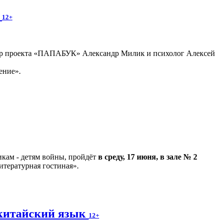
»
12+
втор проекта «ПАПАБУК» Александр Милик и психолог Алексей
ение».
кам - детям войны, пройдёт
в среду, 17 июня, в зале № 2
итературная гостиная».
а китайский язык
12+