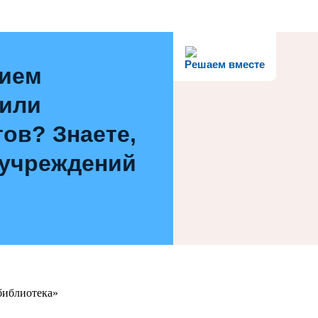
Решаем вместе
нием
 или
ов? Знаете,
 учреждений
библиотека»