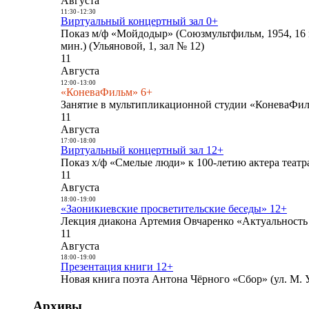
Августа
11:30
-
12:30
Виртуальный концертный зал 0+
Показ м/ф «Мойдодыр» (Союзмультфильм, 1954, 16 
мин.) (Ульяновой, 1, зал № 12)
11
Августа
12:00
-
13:00
«КоневаФильм» 6+
Занятие в мультипликационной студии «КоневаФиль
11
Августа
17:00
-
18:00
Виртуальный концертный зал 12+
Показ х/ф «Смелые люди» к 100-летию актера театра
11
Августа
18:00
-
19:00
«Заоникиевские просветительские беседы» 12+
Лекция диакона Артемия Овчаренко «Актуальность 
11
Августа
18:00
-
19:00
Презентация книги 12+
Новая книга поэта Антона Чёрного «Сбор» (ул. М. У
Архивы