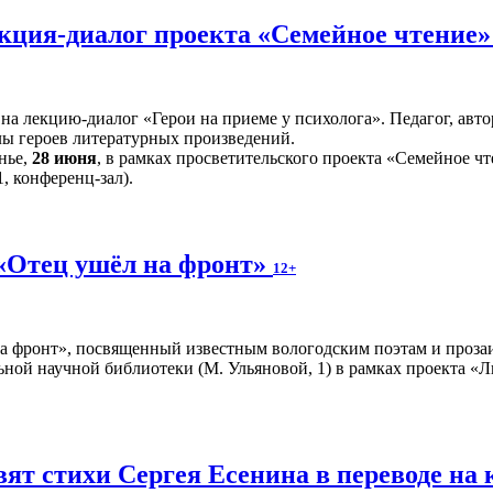
лекция-диалог проекта «Семейное чтение
 на лекцию-диалог «Герои на приеме у психолога». Педагог, а
лы героев литературных произведений.
нье,
28 июня
, в рамках просветительского проекта «Семейное чт
, конференц-зал).
«Отец ушёл на фронт»
12+
а фронт», посвященный известным вологодским поэтам и прозаи
ной научной библиотеки (М. Ульяновой, 1) в рамках проекта «Л
вят стихи Сергея Есенина в переводе н