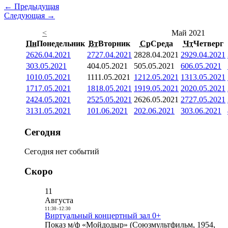
← Предыдущая
Следующая →
<
Май 2021
Пн
Понедельник
Вт
Вторник
Ср
Среда
Чт
Четверг
26
26.04.2021
27
27.04.2021
28
28.04.2021
29
29.04.2021
3
03.05.2021
4
04.05.2021
5
05.05.2021
6
06.05.2021
10
10.05.2021
11
11.05.2021
12
12.05.2021
13
13.05.2021
17
17.05.2021
18
18.05.2021
19
19.05.2021
20
20.05.2021
24
24.05.2021
25
25.05.2021
26
26.05.2021
27
27.05.2021
31
31.05.2021
1
01.06.2021
2
02.06.2021
3
03.06.2021
Сегодня
Сегодня нет событий
Скоро
11
Августа
11:30
-
12:30
Виртуальный концертный зал 0+
Показ м/ф «Мойдодыр» (Союзмультфильм, 1954,