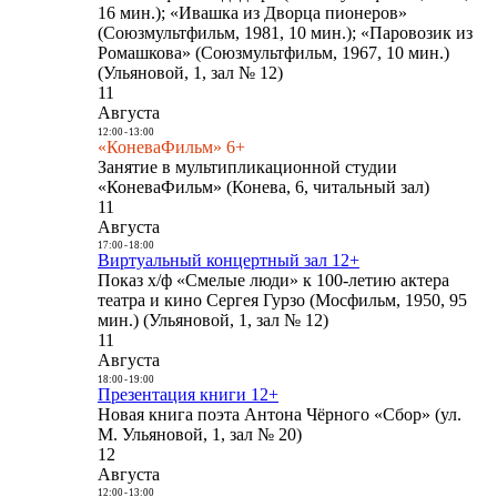
16 мин.); «Ивашка из Дворца пионеров»
(Союзмультфильм, 1981, 10 мин.); «Паровозик из
Ромашкова» (Союзмультфильм, 1967, 10 мин.)
(Ульяновой, 1, зал № 12)
11
Августа
12:00
-
13:00
«КоневаФильм» 6+
Занятие в мультипликационной студии
«КоневаФильм» (Конева, 6, читальный зал)
11
Августа
17:00
-
18:00
Виртуальный концертный зал 12+
Показ х/ф «Смелые люди» к 100-летию актера
театра и кино Сергея Гурзо (Мосфильм, 1950, 95
мин.) (Ульяновой, 1, зал № 12)
11
Августа
18:00
-
19:00
Презентация книги 12+
Новая книга поэта Антона Чёрного «Сбор» (ул.
М. Ульяновой, 1, зал № 20)
12
Августа
12:00
-
13:00