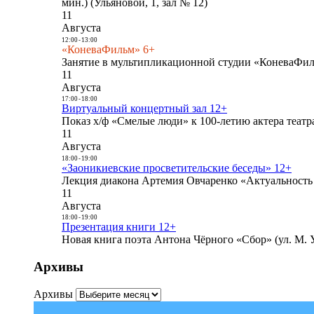
мин.) (Ульяновой, 1, зал № 12)
11
Августа
12:00
-
13:00
«КоневаФильм» 6+
Занятие в мультипликационной студии «КоневаФиль
11
Августа
17:00
-
18:00
Виртуальный концертный зал 12+
Показ х/ф «Смелые люди» к 100-летию актера театра
11
Августа
18:00
-
19:00
«Заоникиевские просветительские беседы» 12+
Лекция диакона Артемия Овчаренко «Актуальность 
11
Августа
18:00
-
19:00
Презентация книги 12+
Новая книга поэта Антона Чёрного «Сбор» (ул. М. У
Архивы
Архивы