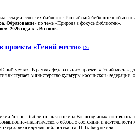
жке секции сельских библиотек Российской библиотечной ассоц
ра. Образование»
по теме «Природа в фокусе библиотек».
юля 2026 года в г. Вологде.
в проекта «Гений места»
12+
В рамках федерального проекта «Гений места» д
тия выступает Министерство культуры Российской Федерации, о
икий Устюг – библиотечная столица Вологодчины» состоялось 
ормационно-аналитического обзора о состоянии и деятельности 
иверсальная научная библиотека им. И. В. Бабушкина.