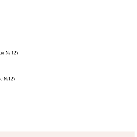
зал № 12)
ле №12)