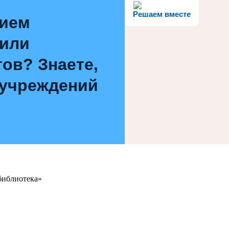
Решаем вместе
нием
 или
ов? Знаете,
 учреждений
библиотека»