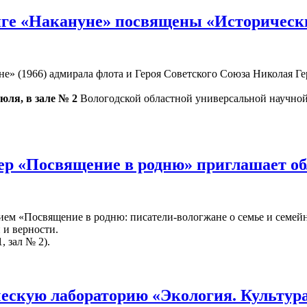
иге «Накануне» посвящены «Исторически
» (1966) адмирала флота и Героя Советского Союза Николая Гер
июля, в зале № 2
Вологодской областной универсальной научной 
ер «Посвящение в родню» приглашает о
ием «Посвящение в родню: писатели-вологжане о семье и семейн
 и верности.
, зал № 2).
ескую лабораторию «Экология. Культур