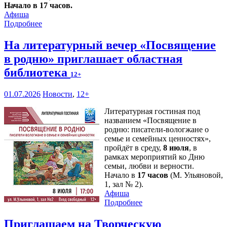
Начало в 17 часов.
Афиша
Подробнее
На литературный вечер «Посвящение
в родню» приглашает областная
библиотека
12+
01.07.2026
Новости
,
12+
Литературная гостиная под
названием «Посвящение в
родню: писатели-вологжане о
семье и семейных ценностях»,
пройдёт в среду,
8 июля
, в
рамках мероприятий ко Дню
семьи, любви и верности.
Начало в
17 часов
(М. Ульяновой,
1, зал № 2).
Афиша
Подробнее
Приглашаем на Творческую