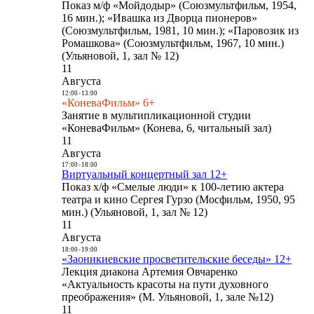
Показ м/ф «Мойдодыр» (Союзмультфильм, 1954,
16 мин.); «Ивашка из Дворца пионеров»
(Союзмультфильм, 1981, 10 мин.); «Паровозик из
Ромашкова» (Союзмультфильм, 1967, 10 мин.)
(Ульяновой, 1, зал № 12)
11
Августа
12:00
-
13:00
«КоневаФильм» 6+
Занятие в мультипликационной студии
«КоневаФильм» (Конева, 6, читальный зал)
11
Августа
17:00
-
18:00
Виртуальный концертный зал 12+
Показ х/ф «Смелые люди» к 100-летию актера
театра и кино Сергея Гурзо (Мосфильм, 1950, 95
мин.) (Ульяновой, 1, зал № 12)
11
Августа
18:00
-
19:00
«Заоникиевские просветительские беседы» 12+
Лекция диакона Артемия Овчаренко
«Актуальность красоты на пути духовного
преображения» (М. Ульяновой, 1, зале №12)
11