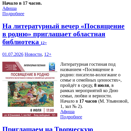
Начало в 17 часов.
Афиша
Подробнее
На литературный вечер «Посвящение
в родню» приглашает областная
библиотека
12+
01.07.2026
Новости
,
12+
Литературная гостиная под
названием «Посвящение в
родню: писатели-вологжане о
семье и семейных ценностях»,
пройдёт в среду,
8 июля
, в
рамках мероприятий ко Дню
семьи, любви и верности.
Начало в
17 часов
(М. Ульяновой,
1, зал № 2).
Афиша
Подробнее
Приглашаем на Творческую