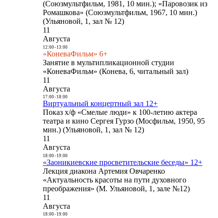
(Союзмультфильм, 1981, 10 мин.); «Паровозик из
Ромашкова» (Союзмультфильм, 1967, 10 мин.)
(Ульяновой, 1, зал № 12)
11
Августа
12:00
-
13:00
«КоневаФильм» 6+
Занятие в мультипликационной студии
«КоневаФильм» (Конева, 6, читальный зал)
11
Августа
17:00
-
18:00
Виртуальный концертный зал 12+
Показ х/ф «Смелые люди» к 100-летию актера
театра и кино Сергея Гурзо (Мосфильм, 1950, 95
мин.) (Ульяновой, 1, зал № 12)
11
Августа
18:00
-
19:00
«Заоникиевские просветительские беседы» 12+
Лекция диакона Артемия Овчаренко
«Актуальность красоты на пути духовного
преображения» (М. Ульяновой, 1, зале №12)
11
Августа
18:00
-
19:00