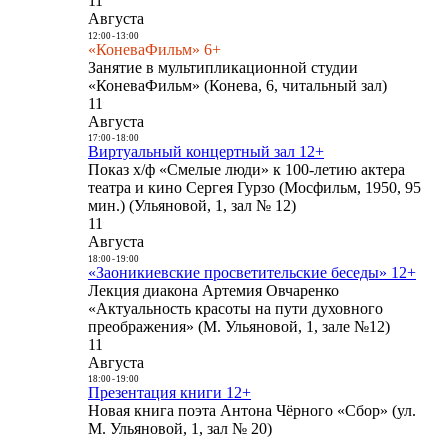
11
Августа
12:00
-
13:00
«КоневаФильм» 6+
Занятие в мультипликационной студии
«КоневаФильм» (Конева, 6, читальный зал)
11
Августа
17:00
-
18:00
Виртуальный концертный зал 12+
Показ х/ф «Смелые люди» к 100-летию актера
театра и кино Сергея Гурзо (Мосфильм, 1950, 95
мин.) (Ульяновой, 1, зал № 12)
11
Августа
18:00
-
19:00
«Заоникиевские просветительские беседы» 12+
Лекция диакона Артемия Овчаренко
«Актуальность красоты на пути духовного
преображения» (М. Ульяновой, 1, зале №12)
11
Августа
18:00
-
19:00
Презентация книги 12+
Новая книга поэта Антона Чёрного «Сбор» (ул.
М. Ульяновой, 1, зал № 20)