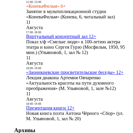
12:00
-
13:00
«КоневаФильм» 6+
Занятие в мультипликационной студии
«КоневаФильм» (Конева, 6, читальный зал)
11
Августа
17:00
-
18:00
Виртуальный концертный зал 12+
Показ х/ф «Смелые люди» к 100-летию актера
театра и кино Сергея Гурзо (Мосфильм, 1950, 95
мин.) (Ульяновой, 1, зал № 12)
11
Августа
18:00
-
19:00
«Заоникиевские просветительские беседы» 12+
Лекция диакона Артемия Овчаренко
«Актуальность красоты на пути духовного
преображения» (М. Ульяновой, 1, зале №12)
11
Августа
18:00
-
19:00
Презентация книги 12+
Новая книга поэта Антона Чёрного «Сбор» (ул.
М. Ульяновой, 1, зал № 20)
Архивы