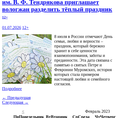
им. В. Ф. Тендрякова приглашает
вологжан разделить тёплый праздник
12+
01.07.2026
12+
8 июля в России отмечают День
семьи, любви и верности –
праздник, который бережно
хранит в себе ценности
взаимопонимания, заботы и
преданности. Эта дата связана с
памятью о святых Петре и
Февронии Муромских, история
которых стала примером
настоящей любви и семейного
согласия.
Подробнее
← Предыдущая
Следующая →
<
Февраль 2023
Пн
Понедельник
Вт
Вторник
Ср
Среда
Чт
Четверг