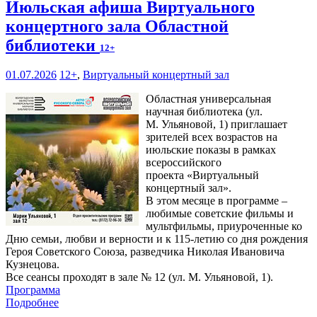
Июльская афиша Виртуального
концертного зала Областной
библиотеки
12+
01.07.2026
12+
,
Виртуальный концертный зал
Областная универсальная
научная библиотека (ул.
М. Ульяновой, 1) приглашает
зрителей всех возрастов на
июльские показы в рамках
всероссийского
проекта «Виртуальный
концертный зал».
В этом месяце в программе –
любимые советские фильмы и
мультфильмы, приуроченные ко
Дню семьи, любви и верности и к 115-летию со дня рождения
Героя Советского Союза, разведчика Николая Ивановича
Кузнецова.
Все сеансы проходят в зале № 12 (ул. М. Ульяновой, 1).
Программа
Подробнее