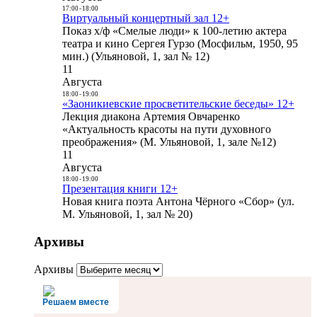
17:00
-
18:00
Виртуальный концертный зал 12+
Показ х/ф «Смелые люди» к 100-летию актера
театра и кино Сергея Гурзо (Мосфильм, 1950, 95
мин.) (Ульяновой, 1, зал № 12)
11
Августа
18:00
-
19:00
«Заоникиевские просветительские беседы» 12+
Лекция диакона Артемия Овчаренко
«Актуальность красоты на пути духовного
преображения» (М. Ульяновой, 1, зале №12)
11
Августа
18:00
-
19:00
Презентация книги 12+
Новая книга поэта Антона Чёрного «Сбор» (ул.
М. Ульяновой, 1, зал № 20)
Архивы
Архивы
Решаем вместе