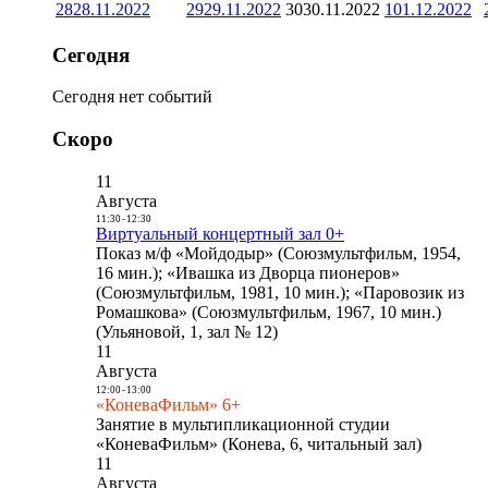
28
28.11.2022
29
29.11.2022
30
30.11.2022
1
01.12.2022
Сегодня
Сегодня нет событий
Скоро
11
Августа
11:30
-
12:30
Виртуальный концертный зал 0+
Показ м/ф «Мойдодыр» (Союзмультфильм, 1954,
16 мин.); «Ивашка из Дворца пионеров»
(Союзмультфильм, 1981, 10 мин.); «Паровозик из
Ромашкова» (Союзмультфильм, 1967, 10 мин.)
(Ульяновой, 1, зал № 12)
11
Августа
12:00
-
13:00
«КоневаФильм» 6+
Занятие в мультипликационной студии
«КоневаФильм» (Конева, 6, читальный зал)
11
Августа