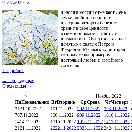
01.07.2026
12+
8 июля в России отмечают День
семьи, любви и верности –
праздник, который бережно
хранит в себе ценности
взаимопонимания, заботы и
преданности. Эта дата связана с
памятью о святых Петре и
Февронии Муромских, история
которых стала примером
настоящей любви и семейного
согласия.
Подробнее
← Предыдущая
Следующая →
<
Ноябрь 2022
Пн
Понедельник
Вт
Вторник
Ср
Среда
Чт
Четверг
31
31.10.2022
1
01.11.2022
2
02.11.2022
3
03.11.2022
7
07.11.2022
8
08.11.2022
9
09.11.2022
10
10.11.2022
14
14.11.2022
15
15.11.2022
16
16.11.2022
17
17.11.2022
21
21.11.2022
22
22.11.2022
23
23.11.2022
24
24.11.2022