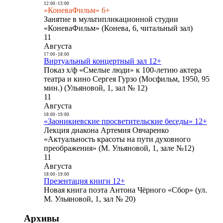
12:00
-
13:00
«КоневаФильм» 6+
Занятие в мультипликационной студии
«КоневаФильм» (Конева, 6, читальный зал)
11
Августа
17:00
-
18:00
Виртуальный концертный зал 12+
Показ х/ф «Смелые люди» к 100-летию актера
театра и кино Сергея Гурзо (Мосфильм, 1950, 95
мин.) (Ульяновой, 1, зал № 12)
11
Августа
18:00
-
19:00
«Заоникиевские просветительские беседы» 12+
Лекция диакона Артемия Овчаренко
«Актуальность красоты на пути духовного
преображения» (М. Ульяновой, 1, зале №12)
11
Августа
18:00
-
19:00
Презентация книги 12+
Новая книга поэта Антона Чёрного «Сбор» (ул.
М. Ульяновой, 1, зал № 20)
Архивы