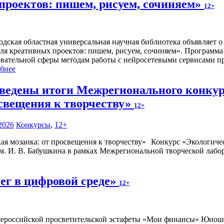
проектов: пишем, рисуем, сочиняем»
12+
одская областная универсальная научная библиотека объявляет 
ля креативных проектов: пишем, рисуем, сочиняем». Программа 
овательной сферы методам работы с нейросетевыми сервисами п
бнее
ведены итоги Межрегионального конкурс
свещения к творчеству»
12+
2026
Конкурсы
,
12+
Конкурс «Экологичес
. И. В. Бабушкина в рамках Межрегиональной творческой лабор
ег в цифровой среде»
12+
 Всероссийской просветительской эстафеты «Мои финансы» Юноше