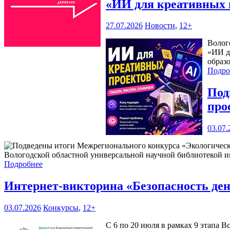
«ИИ для креативных 
27.07.2026
Новости
,
12+
Волог
«ИИ д
образ
Подро
Под
про
03.07.
Вологодской областной универсальной научной библиотекой им
Подробнее
Интернет-викторина «Безопасность ден
03.07.2026
Конкурсы
,
12+
С 6 по 20 июля в рамках 9 этапа