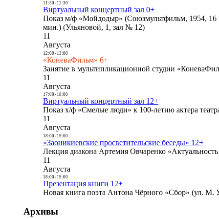
11:30
-
12:30
Виртуальный концертный зал 0+
Показ м/ф «Мойдодыр» (Союзмультфильм, 1954, 16 
мин.) (Ульяновой, 1, зал № 12)
11
Августа
12:00
-
13:00
«КоневаФильм» 6+
Занятие в мультипликационной студии «КоневаФиль
11
Августа
17:00
-
18:00
Виртуальный концертный зал 12+
Показ х/ф «Смелые люди» к 100-летию актера театра
11
Августа
18:00
-
19:00
«Заоникиевские просветительские беседы» 12+
Лекция диакона Артемия Овчаренко «Актуальность 
11
Августа
18:00
-
19:00
Презентация книги 12+
Новая книга поэта Антона Чёрного «Сбор» (ул. М. У
Архивы