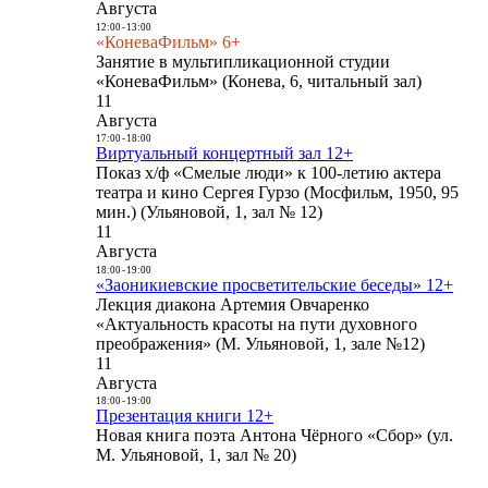
Августа
12:00
-
13:00
«КоневаФильм» 6+
Занятие в мультипликационной студии
«КоневаФильм» (Конева, 6, читальный зал)
11
Августа
17:00
-
18:00
Виртуальный концертный зал 12+
Показ х/ф «Смелые люди» к 100-летию актера
театра и кино Сергея Гурзо (Мосфильм, 1950, 95
мин.) (Ульяновой, 1, зал № 12)
11
Августа
18:00
-
19:00
«Заоникиевские просветительские беседы» 12+
Лекция диакона Артемия Овчаренко
«Актуальность красоты на пути духовного
преображения» (М. Ульяновой, 1, зале №12)
11
Августа
18:00
-
19:00
Презентация книги 12+
Новая книга поэта Антона Чёрного «Сбор» (ул.
М. Ульяновой, 1, зал № 20)