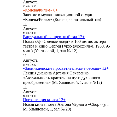
Августа
12:00
-
13:00
«КоневаФильм» 6+
Занятие в мультипликационной студии
«КоневаФильм» (Конева, 6, читальный зал)
11
Августа
17:00
-
18:00
Виртуальный концертный зал 12+
Показ х/ф «Смелые люди» к 100-летию актера
театра и кино Сергея Гурзо (Мосфильм, 1950, 95
мин.) (Ульяновой, 1, зал № 12)
11
Августа
18:00
-
19:00
«Заоникиевские просветительские беседы» 12+
Лекция диакона Артемия Овчаренко
«Актуальность красоты на пути духовного
преображения» (М. Ульяновой, 1, зале №12)
11
Августа
18:00
-
19:00
Презентация книги 12+
Новая книга поэта Антона Чёрного «Сбор» (ул.
М. Ульяновой, 1, зал № 20)