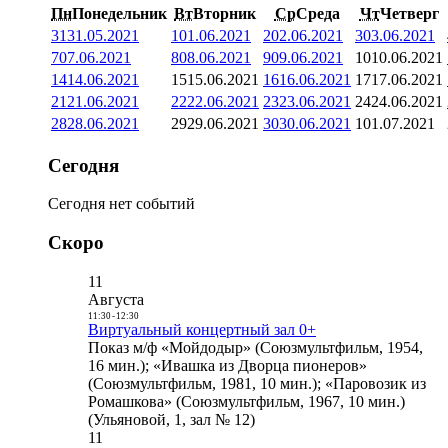
Пн
Понедельник
Вт
Вторник
Ср
Среда
Чт
Четверг
31
31.05.2021
1
01.06.2021
2
02.06.2021
3
03.06.2021
7
07.06.2021
8
08.06.2021
9
09.06.2021
10
10.06.2021
14
14.06.2021
15
15.06.2021
16
16.06.2021
17
17.06.2021
21
21.06.2021
22
22.06.2021
23
23.06.2021
24
24.06.2021
28
28.06.2021
29
29.06.2021
30
30.06.2021
1
01.07.2021
Сегодня
Сегодня нет событий
Скоро
11
Августа
11:30
-
12:30
Виртуальный концертный зал 0+
Показ м/ф «Мойдодыр» (Союзмультфильм, 1954,
16 мин.); «Ивашка из Дворца пионеров»
(Союзмультфильм, 1981, 10 мин.); «Паровозик из
Ромашкова» (Союзмультфильм, 1967, 10 мин.)
(Ульяновой, 1, зал № 12)
11