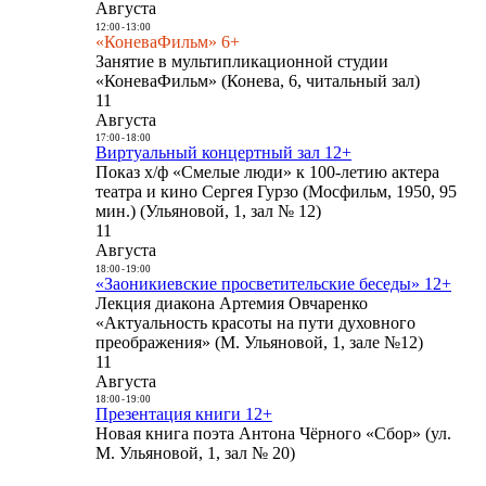
Августа
12:00
-
13:00
«КоневаФильм» 6+
Занятие в мультипликационной студии
«КоневаФильм» (Конева, 6, читальный зал)
11
Августа
17:00
-
18:00
Виртуальный концертный зал 12+
Показ х/ф «Смелые люди» к 100-летию актера
театра и кино Сергея Гурзо (Мосфильм, 1950, 95
мин.) (Ульяновой, 1, зал № 12)
11
Августа
18:00
-
19:00
«Заоникиевские просветительские беседы» 12+
Лекция диакона Артемия Овчаренко
«Актуальность красоты на пути духовного
преображения» (М. Ульяновой, 1, зале №12)
11
Августа
18:00
-
19:00
Презентация книги 12+
Новая книга поэта Антона Чёрного «Сбор» (ул.
М. Ульяновой, 1, зал № 20)