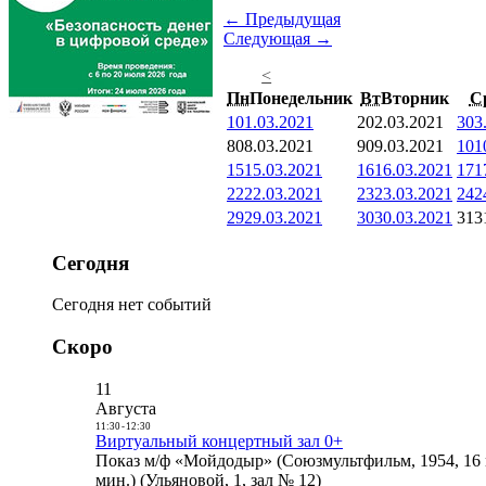
← Предыдущая
Следующая →
<
Пн
Понедельник
Вт
Вторник
С
1
01.03.2021
2
02.03.2021
3
03
8
08.03.2021
9
09.03.2021
10
1
15
15.03.2021
16
16.03.2021
17
1
22
22.03.2021
23
23.03.2021
24
2
29
29.03.2021
30
30.03.2021
31
3
Сегодня
Сегодня нет событий
Скоро
11
Августа
11:30
-
12:30
Виртуальный концертный зал 0+
Показ м/ф «Мойдодыр» (Союзмультфильм, 1954, 16 
мин.) (Ульяновой, 1, зал № 12)