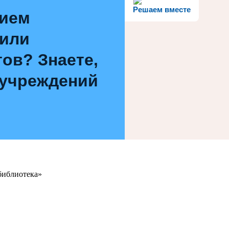
Решаем вместе
нием
 или
ов? Знаете,
 учреждений
библиотека»