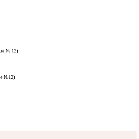
зал № 12)
ле №12)