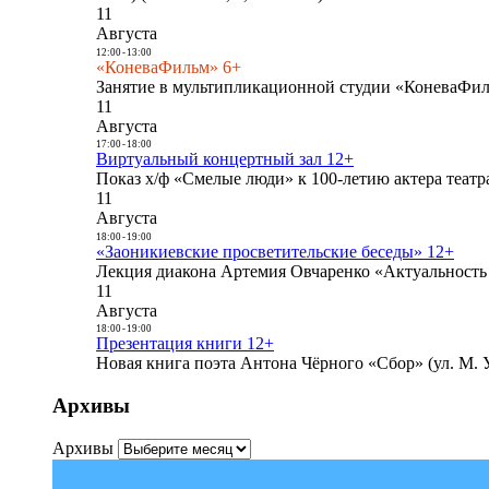
11
Августа
12:00
-
13:00
«КоневаФильм» 6+
Занятие в мультипликационной студии «КоневаФиль
11
Августа
17:00
-
18:00
Виртуальный концертный зал 12+
Показ х/ф «Смелые люди» к 100-летию актера театра
11
Августа
18:00
-
19:00
«Заоникиевские просветительские беседы» 12+
Лекция диакона Артемия Овчаренко «Актуальность 
11
Августа
18:00
-
19:00
Презентация книги 12+
Новая книга поэта Антона Чёрного «Сбор» (ул. М. У
Архивы
Архивы