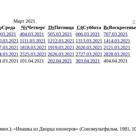
Март 2021
>
р
Среда
Чт
Четверг
Пт
Пятница
Сб
Суббота
Вс
Воскресенье
.03.2021
4
04.03.2021
5
05.03.2021
6
06.03.2021
7
07.03.2021
0.03.2021
11
11.03.2021
12
12.03.2021
13
13.03.2021
14
14.03.2021
7.03.2021
18
18.03.2021
19
19.03.2021
20
20.03.2021
21
21.03.2021
4.03.2021
25
25.03.2021
26
26.03.2021
27
27.03.2021
28
28.03.2021
1.03.2021
1
01.04.2021
2
02.04.2021
3
03.04.2021
4
04.04.2021
мин.); «Ивашка из Дворца пионеров» (Союзмультфильм, 1981, 10