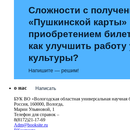
Сложности с получе
«Пушкинской карты»
приобретением билет
как улучшить работу
культуры?
Напишите — решим!
о нас
Написать
БУК ВО «Вологодская областная универсальная научная 
Россия, 160000, Вологда,
Марии Ульяновой, 1
Телефон для справок –
8(8172)21-17-69
Adm@booksite.ru