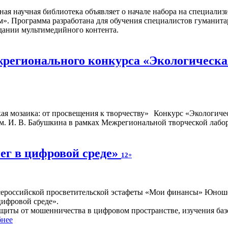
ная научная библиотека объявляет о начале набора на специал
м». Программа разработана для обучения специалистов гуманита
дании мультимедийного контента.
регионального конкурса «Экологическая
Конкурс «Экологичес
. И. В. Бабушкина в рамках Межрегиональной творческой лабор
ег в цифровой среде»
12+
 Всероссийской просветительской эстафеты «Мои финансы» Юноше
цифровой среде».
щиты от мошенничества в цифровом пространстве, изучения ба
нее