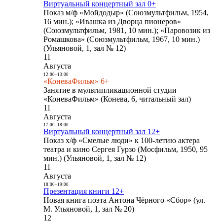
Виртуальный концертный зал 0+
Показ м/ф «Мойдодыр» (Союзмультфильм, 1954,
16 мин.); «Ивашка из Дворца пионеров»
(Союзмультфильм, 1981, 10 мин.); «Паровозик из
Ромашкова» (Союзмультфильм, 1967, 10 мин.)
(Ульяновой, 1, зал № 12)
11
Августа
12:00
-
13:00
«КоневаФильм» 6+
Занятие в мультипликационной студии
«КоневаФильм» (Конева, 6, читальный зал)
11
Августа
17:00
-
18:00
Виртуальный концертный зал 12+
Показ х/ф «Смелые люди» к 100-летию актера
театра и кино Сергея Гурзо (Мосфильм, 1950, 95
мин.) (Ульяновой, 1, зал № 12)
11
Августа
18:00
-
19:00
Презентация книги 12+
Новая книга поэта Антона Чёрного «Сбор» (ул.
М. Ульяновой, 1, зал № 20)
12