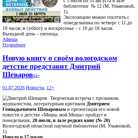
с 1 июля по 31 августа в зале
библиотеки № 12 (М. Ульяновой,
1).
Экспозицию можно посетить с
понедельника по четверг с 11 до
19 часов; в субботу и воскресенье – с 10 до 18 часов.
Выходной день – пятница.
Афиша
Подробнее
Новую книгу о своём вологодском
детстве представит Дмитрий
Шеваров
12+
01.07.2026
Новости
,
12+
Творческая встреча с прозаиком,
журналистом, литературным критиком
Дмитрием
Геннадьевичем Шеваровым
и презентация его новой
повести о детстве «Миша, мой Миша» пройдут в
понедельник,
20 июля, в зале редких книг (№ 20)
Вологодской областной научной библиотеки (М. Ульяновой,
1).
Начало в 17 часов.