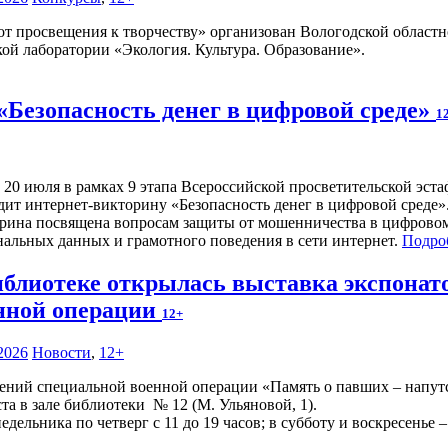
от просвещения к творчеству» организован Вологодской областн
ой лаборатории «Экология. Культура. Образование».
«Безопасность денег в цифровой среде»
1
о 20 июля в рамках 9 этапа Всероссийской просветительской э
дит интернет-викторину «Безопасность денег в цифровой среде»
рина посвящена вопросам защиты от мошенничества в цифровом 
нальных данных и грамотного поведения в сети интернет.
Подро
иблиотеке открылась выставка экспонат
нной операции
12+
2026
Новости
,
12+
жений специальной военной операции «Память о павших – напут
ста в зале библиотеки № 12 (М. Ульяновой, 1).
ельника по четверг с 11 до 19 часов; в субботу и воскресенье – 