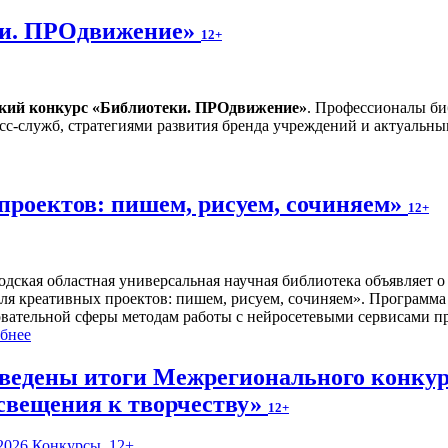
ки. ПРОдвижение»
12+
ский конкурс «Библиотеки. ПРОдвижение»
. Профессионалы би
сс-служб, стратегиями развития бренда учреждений и актуальн
проектов: пишем, рисуем, сочиняем»
12+
одская областная универсальная научная библиотека объявляет 
ля креативных проектов: пишем, рисуем, сочиняем». Программа 
овательной сферы методам работы с нейросетевыми сервисами п
бнее
ведены итоги Межрегионального конкурс
свещения к творчеству»
12+
2026
Конкурсы
,
12+