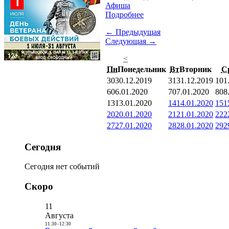
Афиша
Подробнее
← Предыдущая
Следующая →
<
Пн
Понедельник
Вт
Вторник
С
30
30.12.2019
31
31.12.2019
1
01
6
06.01.2020
7
07.01.2020
8
08
13
13.01.2020
14
14.01.2020
15
1
20
20.01.2020
21
21.01.2020
22
2
27
27.01.2020
28
28.01.2020
29
2
Сегодня
Сегодня нет событий
Скоро
11
Августа
11:30
-
12:30