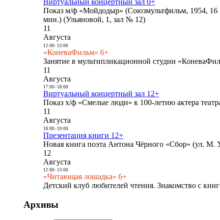
Виртуальный концертный зал 0+
Показ м/ф «Мойдодыр» (Союзмультфильм, 1954, 16 
мин.) (Ульяновой, 1, зал № 12)
11
Августа
12:00
-
13:00
«КоневаФильм» 6+
Занятие в мультипликационной студии «КоневаФиль
11
Августа
17:00
-
18:00
Виртуальный концертный зал 12+
Показ х/ф «Смелые люди» к 100-летию актера театра
11
Августа
18:00
-
19:00
Презентация книги 12+
Новая книга поэта Антона Чёрного «Сбор» (ул. М. У
12
Августа
12:00
-
13:00
«Читающая лошадка» 6+
Детский клуб любителей чтения. Знакомство с книг
Архивы