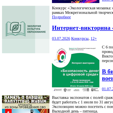
Конкурс «Экологическая мозаика: 
рамках Межрегиональной творческ
Подробнее
Интернет-викторина 
03.07.2026
Конкурсы
,
12+
С 6 п
прово
Викто
персо
В б
вое
01.07.
Выставка экспонатов с полей сра
будет работать с 1 июля по 31 авгу
Экспозицию можно посетить с понед
Выходной день – пятница.