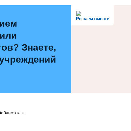
Решаем вместе
нием
 или
ов? Знаете,
 учреждений
библиотека»