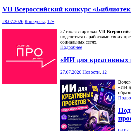
VII Всероссийский конкурс «Библиоте
28.07.2026
Конкурсы
,
12+
27 июля стартовал
VII Всероссий
поделиться наработками своих пре
социальных сетях.
Подробнее
«ИИ для креативных 
27.07.2026
Новости
,
12+
Волог
«ИИ д
образ
Подро
Под
про
03.07.