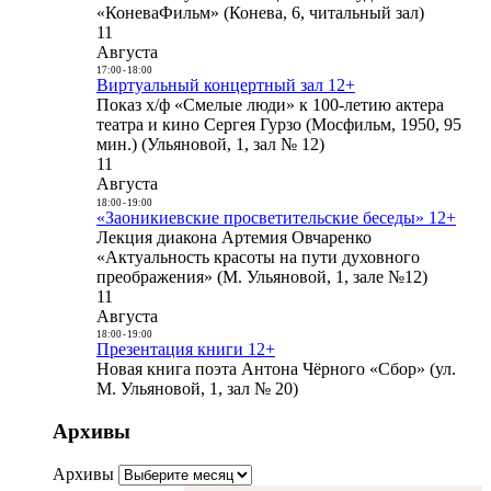
«КоневаФильм» (Конева, 6, читальный зал)
11
Августа
17:00
-
18:00
Виртуальный концертный зал 12+
Показ х/ф «Смелые люди» к 100-летию актера
театра и кино Сергея Гурзо (Мосфильм, 1950, 95
мин.) (Ульяновой, 1, зал № 12)
11
Августа
18:00
-
19:00
«Заоникиевские просветительские беседы» 12+
Лекция диакона Артемия Овчаренко
«Актуальность красоты на пути духовного
преображения» (М. Ульяновой, 1, зале №12)
11
Августа
18:00
-
19:00
Презентация книги 12+
Новая книга поэта Антона Чёрного «Сбор» (ул.
М. Ульяновой, 1, зал № 20)
Архивы
Архивы