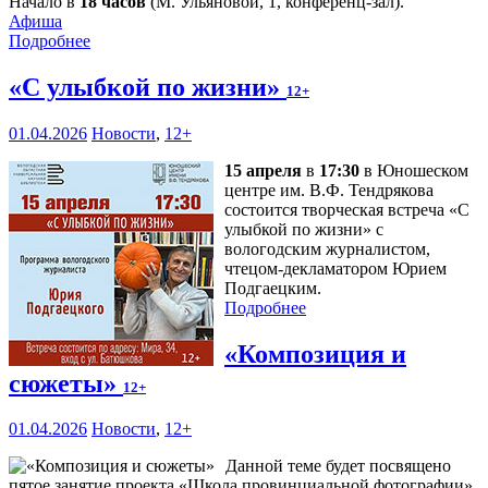
Начало в
18 часов
(М. Ульяновой, 1, конференц-зал).
Афиша
Подробнее
«С улыбкой по жизни»
12+
01.04.2026
Новости
,
12+
15 апреля
в
17:30
в Юношеском
центре им. В.Ф. Тендрякова
состоится творческая встреча «С
улыбкой по жизни» с
вологодским журналистом,
чтецом-декламатором Юрием
Подгаецким.
Подробнее
«Композиция и
сюжеты»
12+
01.04.2026
Новости
,
12+
Данной теме будет посвящено
пятое занятие проекта «Школа провинциальной фотографии»,