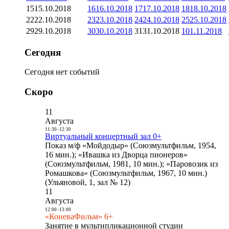
15
15.10.2018
16
16.10.2018
17
17.10.2018
18
18.10.2018
22
22.10.2018
23
23.10.2018
24
24.10.2018
25
25.10.2018
29
29.10.2018
30
30.10.2018
31
31.10.2018
1
01.11.2018
Сегодня
Сегодня нет событий
Скоро
11
Августа
11:30
-
12:30
Виртуальный концертный зал 0+
Показ м/ф «Мойдодыр» (Союзмультфильм, 1954,
16 мин.); «Ивашка из Дворца пионеров»
(Союзмультфильм, 1981, 10 мин.); «Паровозик из
Ромашкова» (Союзмультфильм, 1967, 10 мин.)
(Ульяновой, 1, зал № 12)
11
Августа
12:00
-
13:00
«КоневаФильм» 6+
Занятие в мультипликационной студии