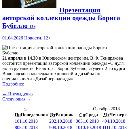
Презентация
авторской коллекции одежды Бориса
Бубелло
12+
01.04.2026
Новости
,
12+
21 апреля
в
14.30
в Юношеском центре им. В.Ф. Тендрякова
состоится презентация авторской коллекции одежды «С нуля,
но из рубашки». Её автор – Борис Бубелло, студент 2-го курса
Вологодского колледжа технологий и дизайна по
специальности «Дизайнер одежды».
Подробнее
← Предыдущая
Следующая →
<
Октябрь 2018
Пн
Понедельник
Вт
Вторник
Ср
Среда
Чт
Четверг
1
01.10.2018
2
02.10.2018
3
03.10.2018
4
04.10.2018
8
08.10.2018
9
09.10.2018
10
10.10.2018
11
11.10.2018