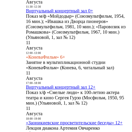
Августа
11:30
-
12:30
Виртуальный концертный зал 0+
Показ м/ф «Мойдодыр» (Союзмультфильм, 1954,
16 мин.); «Ивашка из Дворца пионеров»
(Союзмультфильм, 1981, 10 мин.); «Паровозик из
Ромашкова» (Союзмультфильм, 1967, 10 мин.)
(Ульяновой, 1, зал № 12)
11
Августа
12:00
-
13:00
«КоневаФильм» 6+
Занятие в мультипликационной студии
«КоневаФильм» (Конева, 6, читальный зал)
11
Августа
17:00
-
18:00
Виртуальный концертный зал 12+
Показ х/ф «Смелые люди» к 100-летию актера
театра и кино Сергея Гурзо (Мосфильм, 1950, 95
мин.) (Ульяновой, 1, зал № 12)
11
Августа
18:00
-
19:00
«Заоникиевские просветительские беседы» 12+
Лекция диакона Артемия Овчаренко