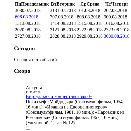
Пн
Понедельник
Вт
Вторник
Ср
Среда
Чт
Четверг
30
30.07.2018
31
31.07.2018
1
01.08.2018
2
02.08.2018
6
06.08.2018
7
07.08.2018
8
08.08.2018
9
09.08.2018
13
13.08.2018
14
14.08.2018
15
15.08.2018
16
16.08.2018
20
20.08.2018
21
21.08.2018
22
22.08.2018
23
23.08.2018
27
27.08.2018
28
28.08.2018
29
29.08.2018
30
30.08.2018
Сегодня
Сегодня нет событий
Скоро
11
Августа
11:30
-
12:30
Виртуальный концертный зал 0+
Показ м/ф «Мойдодыр» (Союзмультфильм, 1954,
16 мин.); «Ивашка из Дворца пионеров»
(Союзмультфильм, 1981, 10 мин.); «Паровозик из
Ромашкова» (Союзмультфильм, 1967, 10 мин.)
(Ульяновой, 1, зал № 12)
11