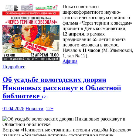
Показ советского
широкоформатного научно-
фантастического двухсерийного
фильма «Через тернии к звёздам»
пройдет в День космонавтики,
12 апреля
, в рамках
празднования 65-летия полёта
первого человека в космос.
Начало в
11 часов
(М. Ульяновой,
1, зал № 12).
Афиша
Подробнее
Об усадьбе вологодских дворян
Никановых расскажут в Областной
библиотеке
12+
01.04.2026
Новости
,
12+
Встреча «Неизвестные страницы истории усадьбы Красково»
из цикла «Усадебные истории» состоится во вторник,