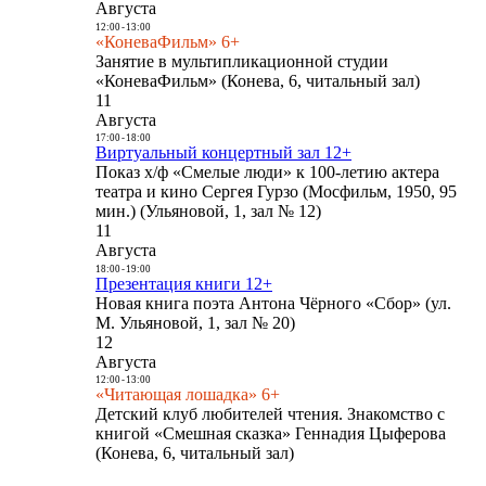
Августа
12:00
-
13:00
«КоневаФильм» 6+
Занятие в мультипликационной студии
«КоневаФильм» (Конева, 6, читальный зал)
11
Августа
17:00
-
18:00
Виртуальный концертный зал 12+
Показ х/ф «Смелые люди» к 100-летию актера
театра и кино Сергея Гурзо (Мосфильм, 1950, 95
мин.) (Ульяновой, 1, зал № 12)
11
Августа
18:00
-
19:00
Презентация книги 12+
Новая книга поэта Антона Чёрного «Сбор» (ул.
М. Ульяновой, 1, зал № 20)
12
Августа
12:00
-
13:00
«Читающая лошадка» 6+
Детский клуб любителей чтения. Знакомство с
книгой «Смешная сказка» Геннадия Цыферова
(Конева, 6, читальный зал)