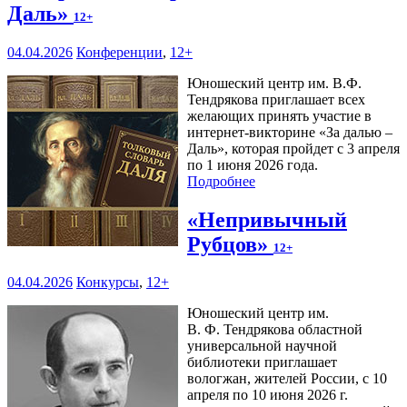
Даль»
12+
04.04.2026
Конференции
,
12+
Юношеский центр им. В.Ф.
Тендрякова приглашает всех
желающих принять участие в
интернет-викторине «За далью –
Даль», которая пройдет с 3 апреля
по 1 июня 2026 года.
Подробнее
«Непривычный
Рубцов»
12+
04.04.2026
Конкурсы
,
12+
Юношеский центр им.
В. Ф. Тендрякова областной
универсальной научной
библиотеки приглашает
вологжан, жителей России, с 10
апреля по 10 июня 2026 г.