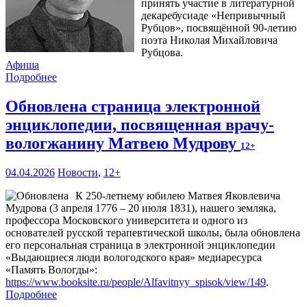
принять участие в литературной
декаребусиаде «Непривычный
Рубцов», посвящённой 90-летию
поэта Николая Михайловича
Рубцова.
Афиша
Подробнее
Обновлена страница электронной
энциклопедии, посвященная врачу-
вологжанину Матвею Мудрову
12+
04.04.2026
Новости
,
12+
К 250-летнему юбилею Матвея Яковлевича
Мудрова (3 апреля 1776 – 20 июля 1831), нашего земляка,
профессора Московского университета и одного из
основателей русской терапевтической школы, была обновлена
его персональная страница в электронной энциклопедии
«Выдающиеся люди вологодского края» медиаресурса
«Память Вологды»:
https://www.booksite.ru/people/Alfavitnyy_spisok/view/149
.
Подробнее