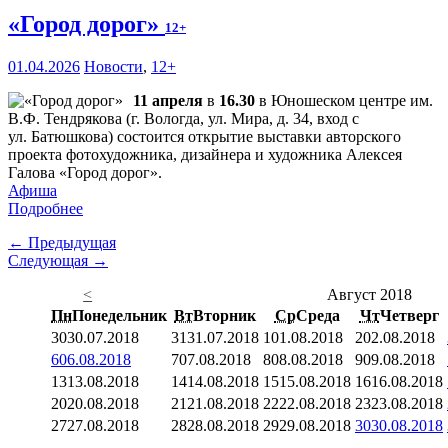
«Город дорог»
12+
01.04.2026
Новости
,
12+
11 апреля
в
16.30
в Юношеском центре им.
В.Ф. Тендрякова (г. Вологда, ул. Мира, д. 34, вход с
ул. Батюшкова) состоится открытие выставки авторского
проекта фотохудожника, дизайнера и художника Алексея
Галова «Город дорог».
Афиша
Подробнее
← Предыдущая
Следующая →
<
Август 2018
Пн
Понедельник
Вт
Вторник
Ср
Среда
Чт
Четверг
30
30.07.2018
31
31.07.2018
1
01.08.2018
2
02.08.2018
6
06.08.2018
7
07.08.2018
8
08.08.2018
9
09.08.2018
13
13.08.2018
14
14.08.2018
15
15.08.2018
16
16.08.2018
20
20.08.2018
21
21.08.2018
22
22.08.2018
23
23.08.2018
27
27.08.2018
28
28.08.2018
29
29.08.2018
30
30.08.2018