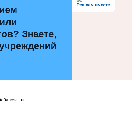
Решаем вместе
нием
 или
ов? Знаете,
 учреждений
библиотека»