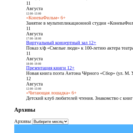
11
Августа
12:00
-
13:00
«КоневаФильм» 6+
Занятие в мультипликационной студии «КоневаФиль
11
Августа
17:00
-
18:00
Виртуальный концертный зал 12+
Показ х/ф «Смелые люди» к 100-летию актера театра
11
Августа
18:00
-
19:00
Презентация книги 12+
Новая книга поэта Антона Чёрного «Сбор» (ул. М. У
12
Августа
12:00
-
13:00
«Читающая лошадка» 6+
Детский клуб любителей чтения. Знакомство с книг
Архивы
Архивы