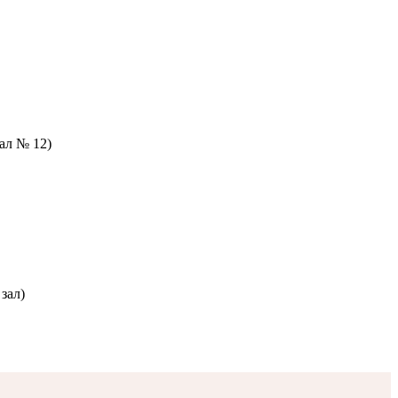
зал № 12)
зал)