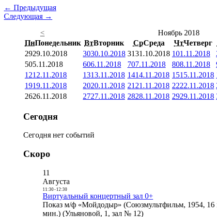
← Предыдущая
Следующая →
<
Ноябрь 2018
Пн
Понедельник
Вт
Вторник
Ср
Среда
Чт
Четверг
29
29.10.2018
30
30.10.2018
31
31.10.2018
1
01.11.2018
5
05.11.2018
6
06.11.2018
7
07.11.2018
8
08.11.2018
12
12.11.2018
13
13.11.2018
14
14.11.2018
15
15.11.2018
19
19.11.2018
20
20.11.2018
21
21.11.2018
22
22.11.2018
26
26.11.2018
27
27.11.2018
28
28.11.2018
29
29.11.2018
Сегодня
Сегодня нет событий
Скоро
11
Августа
11:30
-
12:30
Виртуальный концертный зал 0+
Показ м/ф «Мойдодыр» (Союзмультфильм, 1954, 16 
мин.) (Ульяновой, 1, зал № 12)