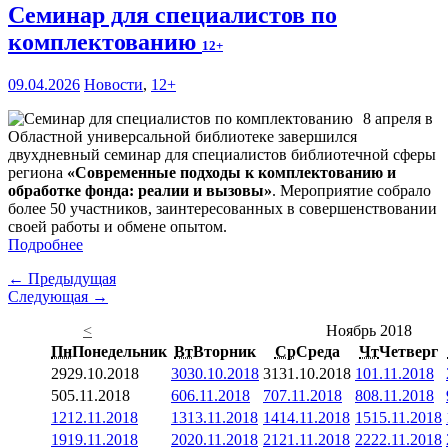
Семинар для специалистов по
комплектованию
12+
09.04.2026
Новости
,
12+
8 апреля в
Областной универсальной библиотеке завершился
двухдневный семинар для специалистов библиотечной сферы
региона
«Современные подходы к комплектованию и
обработке фонда: реалии и вызовы»
. Мероприятие собрало
более 50 участников, заинтересованных в совершенствовании
своей работы и обмене опытом.
Подробнее
← Предыдущая
Следующая →
<
Ноябрь 2018
Пн
Понедельник
Вт
Вторник
Ср
Среда
Чт
Четверг
29
29.10.2018
30
30.10.2018
31
31.10.2018
1
01.11.2018
5
05.11.2018
6
06.11.2018
7
07.11.2018
8
08.11.2018
12
12.11.2018
13
13.11.2018
14
14.11.2018
15
15.11.2018
19
19.11.2018
20
20.11.2018
21
21.11.2018
22
22.11.2018