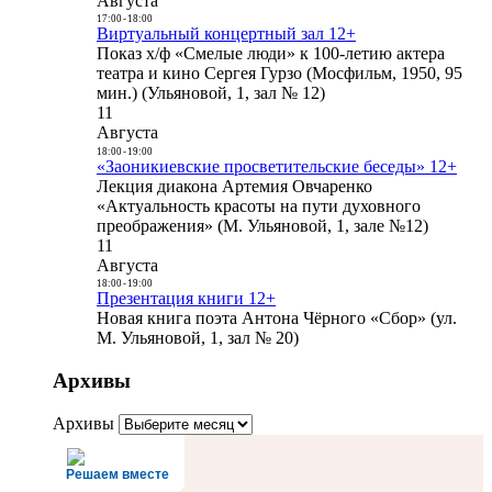
Августа
17:00
-
18:00
Виртуальный концертный зал 12+
Показ х/ф «Смелые люди» к 100-летию актера
театра и кино Сергея Гурзо (Мосфильм, 1950, 95
мин.) (Ульяновой, 1, зал № 12)
11
Августа
18:00
-
19:00
«Заоникиевские просветительские беседы» 12+
Лекция диакона Артемия Овчаренко
«Актуальность красоты на пути духовного
преображения» (М. Ульяновой, 1, зале №12)
11
Августа
18:00
-
19:00
Презентация книги 12+
Новая книга поэта Антона Чёрного «Сбор» (ул.
М. Ульяновой, 1, зал № 20)
Архивы
Архивы
Решаем вместе