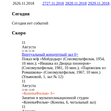
26
26.11.2018
27
27.11.2018
28
28.11.2018
29
29.11.2018
Сегодня
Сегодня нет событий
Скоро
11
Августа
11:30
-
12:30
Виртуальный концертный зал 0+
Показ м/ф «Мойдодыр» (Союзмультфильм, 1954,
16 мин.); «Ивашка из Дворца пионеров»
(Союзмультфильм, 1981, 10 мин.); «Паровозик из
Ромашкова» (Союзмультфильм, 1967, 10 мин.)
(Ульяновой, 1, зал № 12)
11
Августа
12:00
-
13:00
«КоневаФильм» 6+
Занятие в мультипликационной студии
«КоневаФильм» (Конева, 6, читальный зал)
11