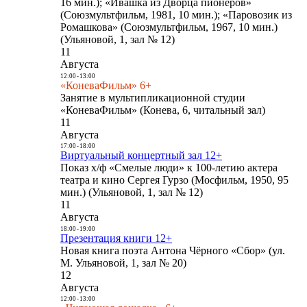
16 мин.); «Ивашка из Дворца пионеров»
(Союзмультфильм, 1981, 10 мин.); «Паровозик из
Ромашкова» (Союзмультфильм, 1967, 10 мин.)
(Ульяновой, 1, зал № 12)
11
Августа
12:00
-
13:00
«КоневаФильм» 6+
Занятие в мультипликационной студии
«КоневаФильм» (Конева, 6, читальный зал)
11
Августа
17:00
-
18:00
Виртуальный концертный зал 12+
Показ х/ф «Смелые люди» к 100-летию актера
театра и кино Сергея Гурзо (Мосфильм, 1950, 95
мин.) (Ульяновой, 1, зал № 12)
11
Августа
18:00
-
19:00
Презентация книги 12+
Новая книга поэта Антона Чёрного «Сбор» (ул.
М. Ульяновой, 1, зал № 20)
12
Августа
12:00
-
13:00