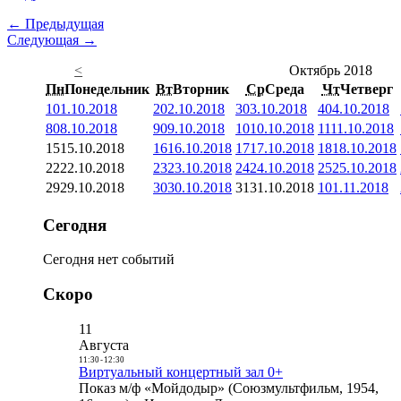
← Предыдущая
Следующая →
<
Октябрь 2018
Пн
Понедельник
Вт
Вторник
Ср
Среда
Чт
Четверг
1
01.10.2018
2
02.10.2018
3
03.10.2018
4
04.10.2018
8
08.10.2018
9
09.10.2018
10
10.10.2018
11
11.10.2018
15
15.10.2018
16
16.10.2018
17
17.10.2018
18
18.10.2018
22
22.10.2018
23
23.10.2018
24
24.10.2018
25
25.10.2018
29
29.10.2018
30
30.10.2018
31
31.10.2018
1
01.11.2018
Сегодня
Сегодня нет событий
Скоро
11
Августа
11:30
-
12:30
Виртуальный концертный зал 0+
Показ м/ф «Мойдодыр» (Союзмультфильм, 1954,