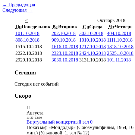
← Предыдущая
Следующая →
<
Октябрь 2018
Пн
Понедельник
Вт
Вторник
Ср
Среда
Чт
Четверг
1
01.10.2018
2
02.10.2018
3
03.10.2018
4
04.10.2018
8
08.10.2018
9
09.10.2018
10
10.10.2018
11
11.10.2018
15
15.10.2018
16
16.10.2018
17
17.10.2018
18
18.10.2018
22
22.10.2018
23
23.10.2018
24
24.10.2018
25
25.10.2018
29
29.10.2018
30
30.10.2018
31
31.10.2018
1
01.11.2018
Сегодня
Сегодня нет событий
Скоро
11
Августа
11:30
-
12:30
Виртуальный концертный зал 0+
Показ м/ф «Мойдодыр» (Союзмультфильм, 1954, 16 
мин.) (Ульяновой, 1, зал № 12)