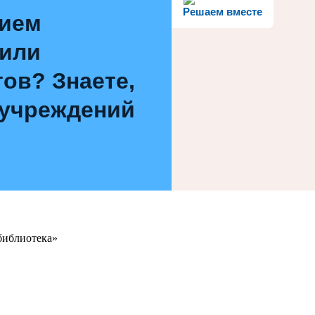
Решаем вместе
нием
 или
ов? Знаете,
 учреждений
библиотека»