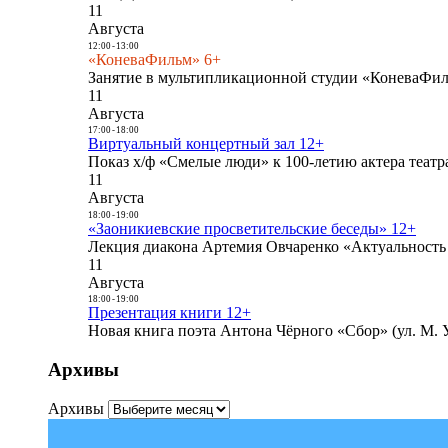
11
Августа
12:00
-
13:00
«КоневаФильм» 6+
Занятие в мультипликационной студии «КоневаФиль
11
Августа
17:00
-
18:00
Виртуальный концертный зал 12+
Показ х/ф «Смелые люди» к 100-летию актера театра
11
Августа
18:00
-
19:00
«Заоникиевские просветительские беседы» 12+
Лекция диакона Артемия Овчаренко «Актуальность 
11
Августа
18:00
-
19:00
Презентация книги 12+
Новая книга поэта Антона Чёрного «Сбор» (ул. М. У
Архивы
Архивы