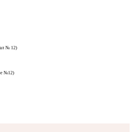
зал № 12)
ле №12)