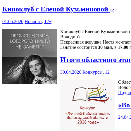
Киноклуб с Еленой Кузьминовой
12+
01.05.2026
Новости
,
12+
Киноклуб с Еленой Кузьминовой пр
Володин).
Некрасивая девушка Настя мечтае
Занятие состоится
30 мая
, в
17.00
п
Итоги областного эта
30.04.2026
Конкурсы
,
12+
Облас
Волог
Подро
«Во
24.04.