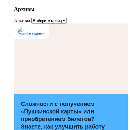
Архивы
Архивы
Решаем вместе
Сложности с получением
«Пушкинской карты» или
приобретением билетов?
Знаете, как улучшить работу