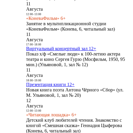
11
Августа
12:00
-
13:00
«КоневаФильм» 6+
Занятие в мультипликационной студии
«КоневаФильм» (Конева, 6, читальный зал)
11
Августа
17:00
-
18:00
Виртуальный концертный зал 12+
Показ х/ф «Смелые люди» к 100-летию актера
театра и кино Сергея Гурзо (Мосфильм, 1950, 95
мин.) (Ульяновой, 1, зал № 12)
11
Августа
18:00
-
19:00
Презентация книги 12+
Новая книга поэта Антона Чёрного «Сбор» (ул.
М. Ульяновой, 1, зал № 20)
12
Августа
12:00
-
13:00
«Читающая лошадка» 6+
Детский клуб любителей чтения. Знакомство с
книгой «Смешная сказка» Геннадия Цыферова
(Конева, 6, читальный зал)