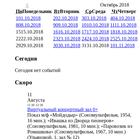
<
Октябрь 2018
Пн
Понедельник
Вт
Вторник
Ср
Среда
Чт
Четверг
1
01.10.2018
2
02.10.2018
3
03.10.2018
4
04.10.2018
8
08.10.2018
9
09.10.2018
10
10.10.2018
11
11.10.2018
15
15.10.2018
16
16.10.2018
17
17.10.2018
18
18.10.2018
22
22.10.2018
23
23.10.2018
24
24.10.2018
25
25.10.2018
29
29.10.2018
30
30.10.2018
31
31.10.2018
1
01.11.2018
Сегодня
Сегодня нет событий
Скоро
11
Августа
11:30
-
12:30
Виртуальный концертный зал 0+
Показ м/ф «Мойдодыр» (Союзмультфильм, 1954,
16 мин.); «Ивашка из Дворца пионеров»
(Союзмультфильм, 1981, 10 мин.); «Паровозик из
Ромашкова» (Союзмультфильм, 1967, 10 мин.)
(Ульяновой, 1, зал № 12)