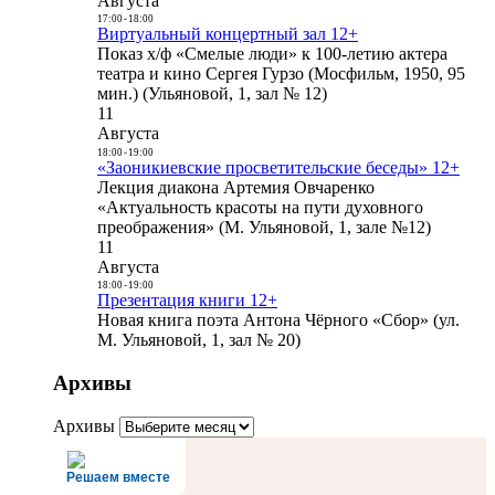
Августа
17:00
-
18:00
Виртуальный концертный зал 12+
Показ х/ф «Смелые люди» к 100-летию актера
театра и кино Сергея Гурзо (Мосфильм, 1950, 95
мин.) (Ульяновой, 1, зал № 12)
11
Августа
18:00
-
19:00
«Заоникиевские просветительские беседы» 12+
Лекция диакона Артемия Овчаренко
«Актуальность красоты на пути духовного
преображения» (М. Ульяновой, 1, зале №12)
11
Августа
18:00
-
19:00
Презентация книги 12+
Новая книга поэта Антона Чёрного «Сбор» (ул.
М. Ульяновой, 1, зал № 20)
Архивы
Архивы
Решаем вместе