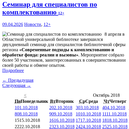
Семинар для специалистов по
комплектованию
12+
09.04.2026
Новости
,
12+
8 апреля в
Областной универсальной библиотеке завершился
двухдневный семинар для специалистов библиотечной сферы
региона
«Современные подходы к комплектованию и
обработке фонда: реалии и вызовы»
. Мероприятие собрало
более 50 участников, заинтересованных в совершенствовании
своей работы и обмене опытом.
Подробнее
← Предыдущая
Следующая →
<
Октябрь 2018
Пн
Понедельник
Вт
Вторник
Ср
Среда
Чт
Четверг
1
01.10.2018
2
02.10.2018
3
03.10.2018
4
04.10.2018
8
08.10.2018
9
09.10.2018
10
10.10.2018
11
11.10.2018
15
15.10.2018
16
16.10.2018
17
17.10.2018
18
18.10.2018
22
22.10.2018
23
23.10.2018
24
24.10.2018
25
25.10.2018