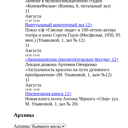
Занятие в мультипликационной студии
«КоневаФильм» (Конева, 6, читальный зал)
11
Августа
17:00
-
18:00
Виртуальный концертный зал 12+
Показ х/ф «Смелые люди» к 100-летию актера
театра и кино Сергея Гурзо (Мосфильм, 1950, 95
мин.) (Ульяновой, 1, зал № 12)
11
Августа
18:00
-
19:00
«Заоникиевские просветительские беседы» 12+
Лекция диакона Артемия Овчаренко
«Актуальность красоты на пути духовного
преображения» (М. Ульяновой, 1, зале №12)
11
Августа
18:00
-
19:00
Презентация книги 12+
Новая книга поэта Антона Чёрного «Сбор» (ул.
М. Ульяновой, 1, зал № 20)
Архивы
Архивы