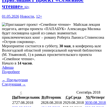
чтение»
12+
01.05.2026
Новости
,
12+
Майская лекция
педагога, автора проекта «ПАПАБУК» Александра Милика
будет посвящена одной из самых знаменитых
приключенческих книг – роману Роберта Льюиса Стивенсона
«Остров сокровищ».
Мероприятие состоится в субботу,
30 мая
, в конференц-зале
Вологодской областной универсальной научной библиотеки
(М. Ульяновой, 1) в рамках просветительского проекта
«Семейное чтение».
Начало в
14 часов
.
Афиша
Подробнее
← Предыдущая
Следующая →
<
Сентябрь 2018
Пн
Понедельник
Вт
Вторник
Ср
Среда
Чт
Четверг
27
27.08.2018
28
28.08.2018
29
29.08.2018
30
30.08.2018