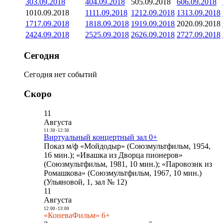
3
03.09.2018
4
04.09.2018
5
05.09.2018
6
06.09.2018
10
10.09.2018
11
11.09.2018
12
12.09.2018
13
13.09.2018
17
17.09.2018
18
18.09.2018
19
19.09.2018
20
20.09.2018
24
24.09.2018
25
25.09.2018
26
26.09.2018
27
27.09.2018
Сегодня
Сегодня нет событий
Скоро
11
Августа
11:30
-
12:30
Виртуальный концертный зал 0+
Показ м/ф «Мойдодыр» (Союзмультфильм, 1954,
16 мин.); «Ивашка из Дворца пионеров»
(Союзмультфильм, 1981, 10 мин.); «Паровозик из
Ромашкова» (Союзмультфильм, 1967, 10 мин.)
(Ульяновой, 1, зал № 12)
11
Августа
12:00
-
13:00
«КоневаФильм» 6+