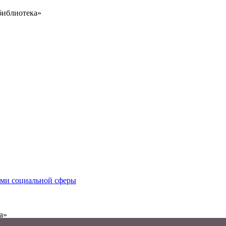
библиотека»
иями социальной сферы
а»