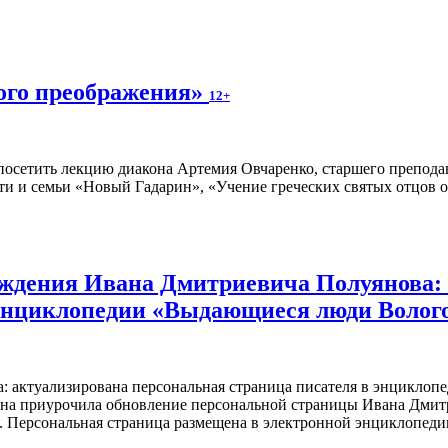
ного преображения»
12+
осетить лекцию диакона Артемия Овчаренко, старшего преподав
ти и семьи «Новый Гадарин», «Учение греческих святых отцов о
рождения Ивана Дмитриевича Полуянова:
 энциклопедии «Выдающиеся люди Волог
ина приурочила обновление персональной страницы Ивана Дмитр
я. Персональная страница размещена в электронной энциклопед