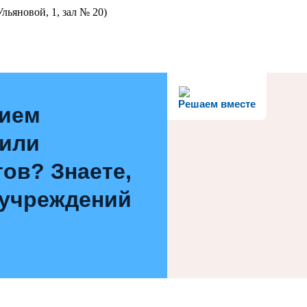
льяновой, 1, зал № 20)
Решаем вместе
нием
 или
ов? Знаете,
 учреждений