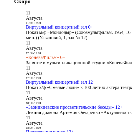
Скоро
11
Августа
11:30
-
12:30
Виртуальный концертный зал 0+
Показ м/ф «Мойдодыр» (Союзмультфильм, 1954, 16 
мин.) (Ульяновой, 1, зал № 12)
11
Августа
12:00
-
13:00
«КоневаФильм» 6+
Занятие в мультипликационной студии «КоневаФиль
11
Августа
17:00
-
18:00
Виртуальный концертный зал 12+
Показ х/ф «Смелые люди» к 100-летию актера театра
11
Августа
18:00
-
19:00
«Заоникиевские просветительские беседы» 12+
Лекция диакона Артемия Овчаренко «Актуальность 
11
Августа
18:00
-
19:00
Презентация книги 12+