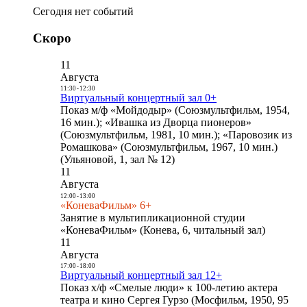
Сегодня нет событий
Скоро
11
Августа
11:30
-
12:30
Виртуальный концертный зал 0+
Показ м/ф «Мойдодыр» (Союзмультфильм, 1954,
16 мин.); «Ивашка из Дворца пионеров»
(Союзмультфильм, 1981, 10 мин.); «Паровозик из
Ромашкова» (Союзмультфильм, 1967, 10 мин.)
(Ульяновой, 1, зал № 12)
11
Августа
12:00
-
13:00
«КоневаФильм» 6+
Занятие в мультипликационной студии
«КоневаФильм» (Конева, 6, читальный зал)
11
Августа
17:00
-
18:00
Виртуальный концертный зал 12+
Показ х/ф «Смелые люди» к 100-летию актера
театра и кино Сергея Гурзо (Мосфильм, 1950, 95