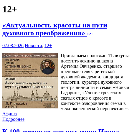
12+
«Актуальность красоты на пути
духовного преображения»
12+
07.08.2026
Новости
,
12+
Приглашаем вологжан
11 августа
посетить лекцию диакона
Артемия Овчаренко, старшего
преподавателя Сретенской
духовной академии, кандидата
теологии, куратора духовного
центра личности и семьи «Новый
Гадарин», «Учение греческих
святых отцов о красоте в
контексте оздоровления семьи в
межпоколенческой перспективе».
Афиша
Подробнее
К 100-летию со дня рождения Ивана