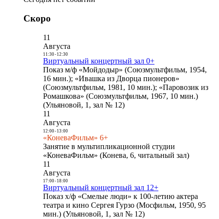
Скоро
11
Августа
11:30
-
12:30
Виртуальный концертный зал 0+
Показ м/ф «Мойдодыр» (Союзмультфильм, 1954,
16 мин.); «Ивашка из Дворца пионеров»
(Союзмультфильм, 1981, 10 мин.); «Паровозик из
Ромашкова» (Союзмультфильм, 1967, 10 мин.)
(Ульяновой, 1, зал № 12)
11
Августа
12:00
-
13:00
«КоневаФильм» 6+
Занятие в мультипликационной студии
«КоневаФильм» (Конева, 6, читальный зал)
11
Августа
17:00
-
18:00
Виртуальный концертный зал 12+
Показ х/ф «Смелые люди» к 100-летию актера
театра и кино Сергея Гурзо (Мосфильм, 1950, 95
мин.) (Ульяновой, 1, зал № 12)