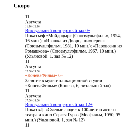
Скоро
11
Августа
11:30
-
12:30
Виртуальный концертный зал 0+
Показ м/ф «Мойдодыр» (Союзмультфильм, 1954,
16 мин.); «Ивашка из Дворца пионеров»
(Союзмультфильм, 1981, 10 мин.); «Паровозик из
Ромашкова» (Союзмультфильм, 1967, 10 мин.)
(Ульяновой, 1, зал № 12)
11
Августа
12:00
-
13:00
«КоневаФильм» 6+
Занятие в мультипликационной студии
«КоневаФильм» (Конева, 6, читальный зал)
11
Августа
17:00
-
18:00
Виртуальный концертный зал 12+
Показ х/ф «Смелые люди» к 100-летию актера
театра и кино Сергея Гурзо (Мосфильм, 1950, 95
мин.) (Ульяновой, 1, зал № 12)
11