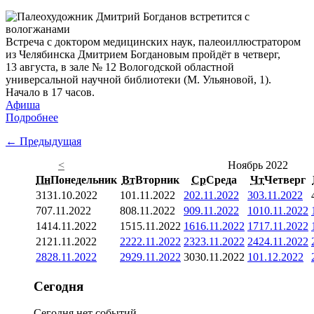
Встреча с доктором медицинских наук, палеоиллюстратором
из Челябинска Дмитрием Богдановым пройдёт в четверг,
13 августа, в зале № 12 Вологодской областной
универсальной научной библиотеки (М. Ульяновой, 1).
Начало в 17 часов.
Афиша
Подробнее
← Предыдущая
<
Ноябрь 2022
Пн
Понедельник
Вт
Вторник
Ср
Среда
Чт
Четверг
31
31.10.2022
1
01.11.2022
2
02.11.2022
3
03.11.2022
7
07.11.2022
8
08.11.2022
9
09.11.2022
10
10.11.2022
14
14.11.2022
15
15.11.2022
16
16.11.2022
17
17.11.2022
21
21.11.2022
22
22.11.2022
23
23.11.2022
24
24.11.2022
28
28.11.2022
29
29.11.2022
30
30.11.2022
1
01.12.2022
Сегодня
Сегодня нет событий