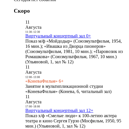
Скоро
11
Августа
11:30
-
12:30
Виртуальный концертный зал 0+
Показ м/ф «Мойдодыр» (Союзмультфильм, 1954,
16 мин.); «Ивашка из Дворца пионеров»
(Союзмультфильм, 1981, 10 мин.); «Паровозик из
Ромашкова» (Союзмультфильм, 1967, 10 мин.)
(Ульяновой, 1, зал № 12)
11
Августа
12:00
-
13:00
«КоневаФильм» 6+
Занятие в мультипликационной студии
«КоневаФильм» (Конева, 6, читальный зал)
11
Августа
17:00
-
18:00
Виртуальный концертный зал 12+
Показ х/ф «Смелые люди» к 100-летию актера
театра и кино Сергея Гурзо (Мосфильм, 1950, 95
мин.) (Ульяновой, 1, зал № 12)