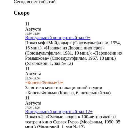
Сегодня нет событий
Скоро
11
Августа
11:30
-
12:30
Виртуальный концертный зал 0+
Показ м/ф «Мойдодыр» (Союзмультфильм, 1954,
16 мин.); «Ивашка из Дворца пионеров»
(Союзмультфильм, 1981, 10 мин.); «Паровозик из
Ромашкова» (Союзмультфильм, 1967, 10 мин.)
(Ульяновой, 1, зал № 12)
11
Августа
12:00
-
13:00
«КоневаФильм» 6+
Занятие в мультипликационной студии
«КоневаФильм» (Конева, 6, читальный зал)
11
Августа
17:00
-
18:00
Виртуальный концертный зал 12+
Показ х/ф «Смелые люди» к 100-летию актера
театра и кино Сергея Гурзо (Мосфильм, 1950, 95
мин.) (Ульяновой, 1, зал № 12)