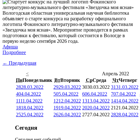
Вологодская областная универсальная научная библиотека
объявляет о старте конкурса на разработку официального
логотипа Фокинского литературно-музыкального фестиваля
«Звездочка моя ясная». Мероприятие проводится в рамках
подготовки к фестивалю, который состоится в Вологде в
первую неделю сентября 2026 года.
Афиша
Подробнее
← Предыдущая
<
Апрель 2022
Пн
Понедельник
Вт
Вторник
Ср
Среда
Чт
Четверг
28
28.03.2022
29
29.03.2022
30
30.03.2022
31
31.03.2022
4
04.04.2022
5
05.04.2022
6
06.04.2022
7
07.04.2022
11
11.04.2022
12
12.04.2022
13
13.04.2022
14
14.04.2022
18
18.04.2022
19
19.04.2022
20
20.04.2022
21
21.04.2022
25
25.04.2022
26
26.04.2022
27
27.04.2022
28
28.04.2022
Сегодня
Сегодня нет событий