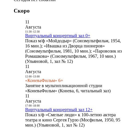
Скоро
11
Августа
11:30
-
12:30
Виртуальный концертный зал 0+
Показ м/ф «Мойдодыр» (Союзмультфильм, 1954,
16 мин.); «Ивашка из Дворца пионеров»
(Союзмультфильм, 1981, 10 мин.); «Паровозик из
Ромашкова» (Союзмультфильм, 1967, 10 мин.)
(Ульяновой, 1, зал № 12)
11
Августа
12:00
-
13:00
«КоневаФильм» 6+
Занятие в мультипликационной студии
«КоневаФильм» (Конева, 6, читальный зал)
11
Августа
17:00
-
18:00
Виртуальный концертный зал 12+
Показ х/ф «Смелые люди» к 100-летию актера
театра и кино Сергея Гурзо (Мосфильм, 1950, 95
мин.) (Ульяновой, 1, зал № 12)