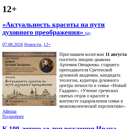
12+
«Актуальность красоты на пути
духовного преображения»
12+
07.08.2026
Новости
,
12+
Приглашаем вологжан
11 августа
посетить лекцию диакона
Артемия Овчаренко, старшего
преподавателя Сретенской
духовной академии, кандидата
теологии, куратора духовного
центра личности и семьи «Новый
Гадарин», «Учение греческих
святых отцов о красоте в
контексте оздоровления семьи в
межпоколенческой перспективе».
Афиша
Подробнее
К 100-летию со дня рождения Ивана