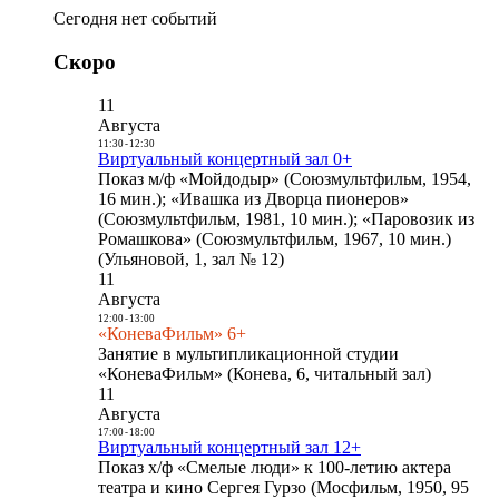
Сегодня нет событий
Скоро
11
Августа
11:30
-
12:30
Виртуальный концертный зал 0+
Показ м/ф «Мойдодыр» (Союзмультфильм, 1954,
16 мин.); «Ивашка из Дворца пионеров»
(Союзмультфильм, 1981, 10 мин.); «Паровозик из
Ромашкова» (Союзмультфильм, 1967, 10 мин.)
(Ульяновой, 1, зал № 12)
11
Августа
12:00
-
13:00
«КоневаФильм» 6+
Занятие в мультипликационной студии
«КоневаФильм» (Конева, 6, читальный зал)
11
Августа
17:00
-
18:00
Виртуальный концертный зал 12+
Показ х/ф «Смелые люди» к 100-летию актера
театра и кино Сергея Гурзо (Мосфильм, 1950, 95