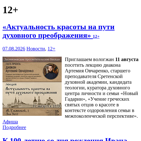
12+
«Актуальность красоты на пути
духовного преображения»
12+
07.08.2026
Новости
,
12+
Приглашаем вологжан
11 августа
посетить лекцию диакона
Артемия Овчаренко, старшего
преподавателя Сретенской
духовной академии, кандидата
теологии, куратора духовного
центра личности и семьи «Новый
Гадарин», «Учение греческих
святых отцов о красоте в
контексте оздоровления семьи в
межпоколенческой перспективе».
Афиша
Подробнее
К 100-летию со дня рождения Ивана