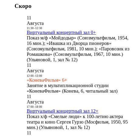
Скоро
11
Августа
11:30
-
12:30
Виртуальный концертный зал 0+
Показ м/ф «Мойдодыр» (Союзмультфильм, 1954,
16 мин.); «Ивашка из Дворца пионеров»
(Союзмультфильм, 1981, 10 мин.); «Паровозик из
Ромашкова» (Союзмультфильм, 1967, 10 мин.)
(Ульяновой, 1, зал № 12)
11
Августа
12:00
-
13:00
«КоневаФильм» 6+
Занятие в мультипликационной студии
«КоневаФильм» (Конева, 6, читальный зал)
11
Августа
17:00
-
18:00
Виртуальный концертный зал 12+
Показ х/ф «Смелые люди» к 100-летию актера
театра и кино Сергея Гурзо (Мосфильм, 1950, 95
мин.) (Ульяновой, 1, зал № 12)
11