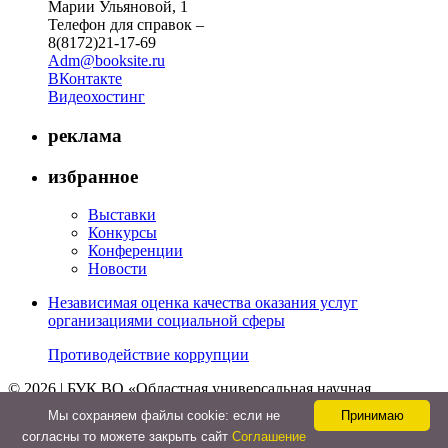
Марии Ульяновой, 1
Телефон для справок –
8(8172)21-17-69
Adm@booksite.ru
ВКонтакте
Видеохостинг
реклама
избранное
Выставки
Конкурсы
Конференции
Новости
Независимая оценка качества оказания услуг
организациями социальной сферы
Противодействие коррупции
© 2026 | БУК ВО «Областная универсальная научная
библиотека»
Мы cохраняем файлы cookie: если не
Принимаю
↑
согласны то можете закрыть сайт
Соглашение