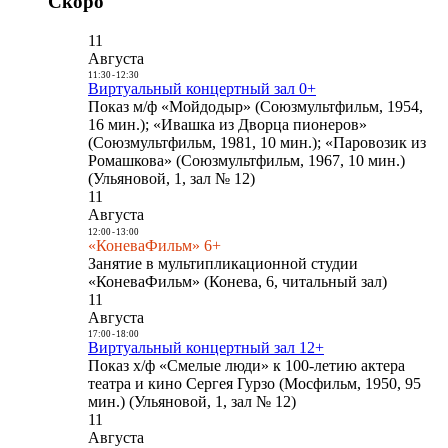
Скоро
11
Августа
11:30
-
12:30
Виртуальный концертный зал 0+
Показ м/ф «Мойдодыр» (Союзмультфильм, 1954,
16 мин.); «Ивашка из Дворца пионеров»
(Союзмультфильм, 1981, 10 мин.); «Паровозик из
Ромашкова» (Союзмультфильм, 1967, 10 мин.)
(Ульяновой, 1, зал № 12)
11
Августа
12:00
-
13:00
«КоневаФильм» 6+
Занятие в мультипликационной студии
«КоневаФильм» (Конева, 6, читальный зал)
11
Августа
17:00
-
18:00
Виртуальный концертный зал 12+
Показ х/ф «Смелые люди» к 100-летию актера
театра и кино Сергея Гурзо (Мосфильм, 1950, 95
мин.) (Ульяновой, 1, зал № 12)
11
Августа