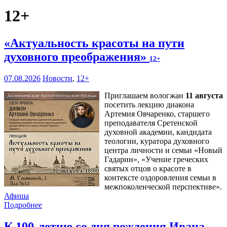
12+
«Актуальность красоты на пути
духовного преображения»
12+
07.08.2026
Новости
,
12+
Приглашаем вологжан
11 августа
посетить лекцию диакона
Артемия Овчаренко, старшего
преподавателя Сретенской
духовной академии, кандидата
теологии, куратора духовного
центра личности и семьи «Новый
Гадарин», «Учение греческих
святых отцов о красоте в
контексте оздоровления семьи в
межпоколенческой перспективе».
Афиша
Подробнее
К 100-летию со дня рождения Ивана