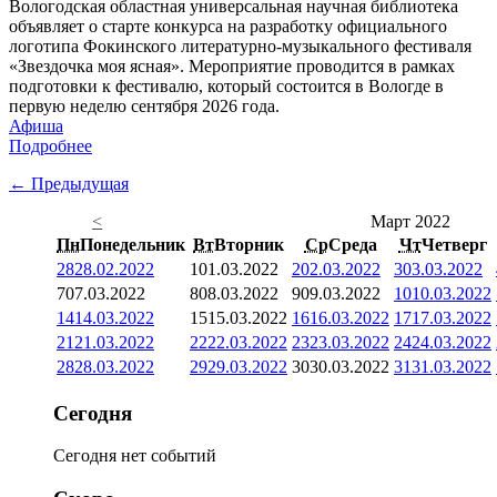
Вологодская областная универсальная научная библиотека
объявляет о старте конкурса на разработку официального
логотипа Фокинского литературно-музыкального фестиваля
«Звездочка моя ясная». Мероприятие проводится в рамках
подготовки к фестивалю, который состоится в Вологде в
первую неделю сентября 2026 года.
Афиша
Подробнее
← Предыдущая
<
Март 2022
Пн
Понедельник
Вт
Вторник
Ср
Среда
Чт
Четверг
28
28.02.2022
1
01.03.2022
2
02.03.2022
3
03.03.2022
7
07.03.2022
8
08.03.2022
9
09.03.2022
10
10.03.2022
14
14.03.2022
15
15.03.2022
16
16.03.2022
17
17.03.2022
21
21.03.2022
22
22.03.2022
23
23.03.2022
24
24.03.2022
28
28.03.2022
29
29.03.2022
30
30.03.2022
31
31.03.2022
Сегодня
Сегодня нет событий