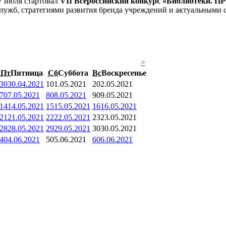
7 июля стартовал
VII Всероссийский конкурс «Библиотеки. П
служб, стратегиями развития бренда учреждений и актуальными 
>
Пт
Пятница
Сб
Суббота
Вс
Воскресенье
30
30.04.2021
1
01.05.2021
2
02.05.2021
7
07.05.2021
8
08.05.2021
9
09.05.2021
14
14.05.2021
15
15.05.2021
16
16.05.2021
21
21.05.2021
22
22.05.2021
23
23.05.2021
28
28.05.2021
29
29.05.2021
30
30.05.2021
4
04.06.2021
5
05.06.2021
6
06.06.2021