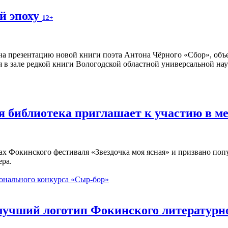
й эпоху
12+
а презентацию новой книги поэта Антона Чёрного «Сбор», объ
я в зале редкой книги Вологодской областной универсальной нау
ая библиотека приглашает к участию в 
ах Фокинского фестиваля «Звездочка моя ясная» и призвано по
ера.
онального конкурса «Сыр-бор»
 лучший логотип Фокинского литературн