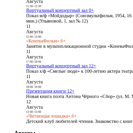
Августа
11:30
-
12:30
Виртуальный концертный зал 0+
Показ м/ф «Мойдодыр» (Союзмультфильм, 1954, 16 
мин.) (Ульяновой, 1, зал № 12)
11
Августа
12:00
-
13:00
«КоневаФильм» 6+
Занятие в мультипликационной студии «КоневаФиль
11
Августа
17:00
-
18:00
Виртуальный концертный зал 12+
Показ х/ф «Смелые люди» к 100-летию актера театра
11
Августа
18:00
-
19:00
Презентация книги 12+
Новая книга поэта Антона Чёрного «Сбор» (ул. М. У
12
Августа
12:00
-
13:00
«Читающая лошадка» 6+
Детский клуб любителей чтения. Знакомство с книг
Архивы