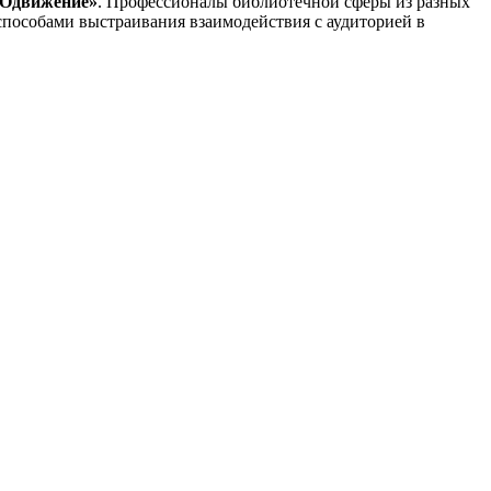
РОдвижение»
. Профессионалы библиотечной сферы из разных
способами выстраивания взаимодействия с аудиторией в