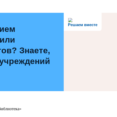
Решаем вместе
нием
 или
ов? Знаете,
 учреждений
библиотека»