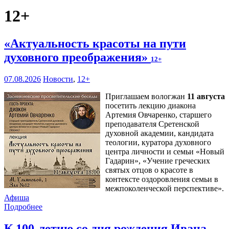
12+
«Актуальность красоты на пути
духовного преображения»
12+
07.08.2026
Новости
,
12+
Приглашаем вологжан
11 августа
посетить лекцию диакона
Артемия Овчаренко, старшего
преподавателя Сретенской
духовной академии, кандидата
теологии, куратора духовного
центра личности и семьи «Новый
Гадарин», «Учение греческих
святых отцов о красоте в
контексте оздоровления семьи в
межпоколенческой перспективе».
Афиша
Подробнее
К 100-летию со дня рождения Ивана