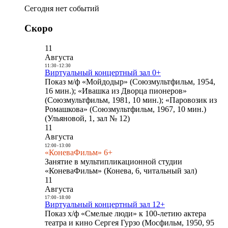
Сегодня нет событий
Скоро
11
Августа
11:30
-
12:30
Виртуальный концертный зал 0+
Показ м/ф «Мойдодыр» (Союзмультфильм, 1954,
16 мин.); «Ивашка из Дворца пионеров»
(Союзмультфильм, 1981, 10 мин.); «Паровозик из
Ромашкова» (Союзмультфильм, 1967, 10 мин.)
(Ульяновой, 1, зал № 12)
11
Августа
12:00
-
13:00
«КоневаФильм» 6+
Занятие в мультипликационной студии
«КоневаФильм» (Конева, 6, читальный зал)
11
Августа
17:00
-
18:00
Виртуальный концертный зал 12+
Показ х/ф «Смелые люди» к 100-летию актера
театра и кино Сергея Гурзо (Мосфильм, 1950, 95