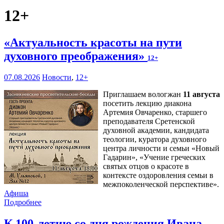
12+
«Актуальность красоты на пути
духовного преображения»
12+
07.08.2026
Новости
,
12+
Приглашаем вологжан
11 августа
посетить лекцию диакона
Артемия Овчаренко, старшего
преподавателя Сретенской
духовной академии, кандидата
теологии, куратора духовного
центра личности и семьи «Новый
Гадарин», «Учение греческих
святых отцов о красоте в
контексте оздоровления семьи в
межпоколенческой перспективе».
Афиша
Подробнее
К 100-летию со дня рождения Ивана