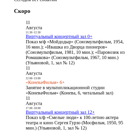
Скоро
11
Августа
11:30
-
12:30
Виртуальный концертный зал 0+
Показ м/ф «Мойдодыр» (Союзмультфильм, 1954,
16 мин.); «Ивашка из Дворца пионеров»
(Союзмультфильм, 1981, 10 мин.); «Паровозик из
Ромашкова» (Союзмультфильм, 1967, 10 мин.)
(Ульяновой, 1, зал № 12)
11
Августа
12:00
-
13:00
«КоневаФильм» 6+
Занятие в мультипликационной студии
«КоневаФильм» (Конева, 6, читальный зал)
11
Августа
17:00
-
18:00
Виртуальный концертный зал 12+
Показ х/ф «Смелые люди» к 100-летию актера
театра и кино Сергея Гурзо (Мосфильм, 1950, 95
мин.) (Ульяновой, 1, зал № 12)