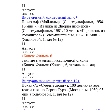
11
Августа
11:30
-
12:30
Виртуальный концертный зал 0+
Показ м/ф «Мойдодыр» (Союзмультфильм, 1954,
16 мин.); «Ивашка из Дворца пионеров»
(Союзмультфильм, 1981, 10 мин.); «Паровозик из
Ромашкова» (Союзмультфильм, 1967, 10 мин.)
(Ульяновой, 1, зал № 12)
11
Августа
12:00
-
13:00
«КоневаФильм» 6+
Занятие в мультипликационной студии
«КоневаФильм» (Конева, 6, читальный зал)
11
Августа
17:00
-
18:00
Виртуальный концертный зал 12+
Показ х/ф «Смелые люди» к 100-летию актера
театра и кино Сергея Гурзо (Мосфильм, 1950, 95
мин.) (Ульяновой, 1, зал № 12)
11
Августа
18:00
-
19:00