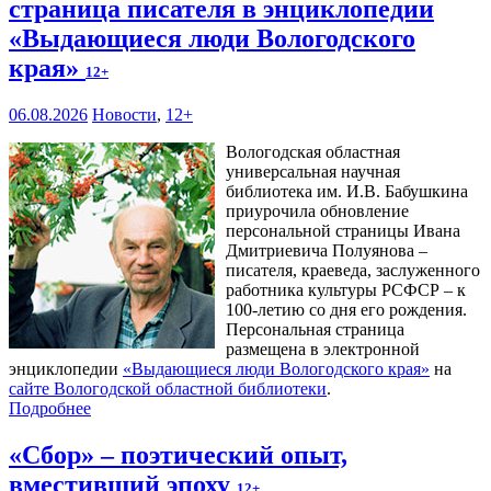
страница писателя в энциклопедии
«Выдающиеся люди Вологодского
края»
12+
06.08.2026
Новости
,
12+
Вологодская областная
универсальная научная
библиотека им. И.В. Бабушкина
приурочила обновление
персональной страницы Ивана
Дмитриевича Полуянова –
писателя, краеведа, заслуженного
работника культуры РСФСР – к
100‑летию со дня его рождения.
Персональная страница
размещена в электронной
энциклопедии
«Выдающиеся люди Вологодского края»
на
сайте Вологодской областной библиотеки
.
Подробнее
«Сбор» – поэтический опыт,
вместивший эпоху
12+